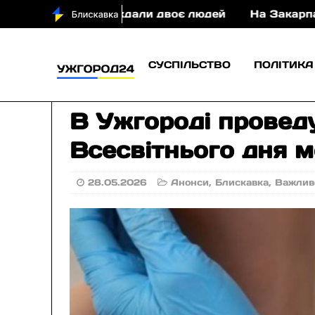
ДТП постраждали двоє людей
На Закарпатті суди
СУСПІЛЬСТВО
ПОЛІТИКА
В Ужгороді провед
Всесвітнього дня 
28.05.2026
Анонси
,
Блискавка
,
Важлив