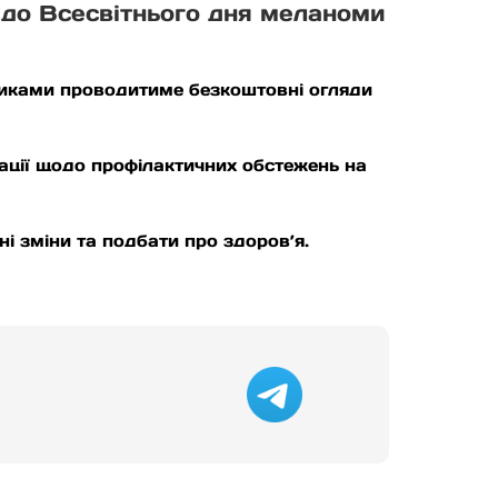
я до Всесвітнього дня меланоми
диками проводитиме безкоштовні огляди
ації щодо профілактичних обстежень на
і зміни та подбати про здоров’я.