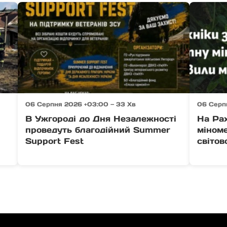
06 Серпня 2026 +03:00 — 33 Хв
06 Серп
В Ужгороді до Дня Незалежності
На Ра
проведуть благодійний Summer
міноме
Support Fest
світов