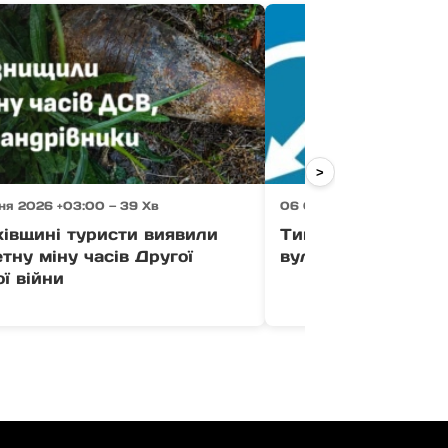
>
ня 2026 +03:00 — 39 Хв
06 Серпня 2026 +03:00 
хівщині туристи виявили
Тимчасово усклад
тну міну часів Другої
вулиці Загорській
ої війни