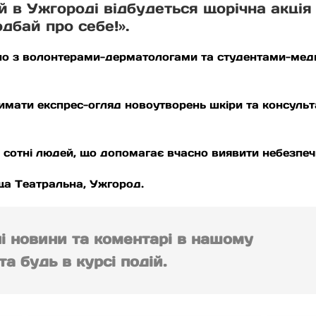
й в Ужгороді відбудеться щорічна акці
одбай про себе!».
льно з волонтерами-дерматологами та студентами-ме
имати експрес-огляд новоутворень шкіри та консульт
 сотні людей, що допомагає вчасно виявити небезпечн
ща Театральна, Ужгород.
ні новини та коментарі в нашому
а будь в курсі подій.