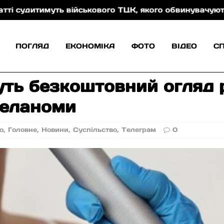
тимуть військового ТЦК, якого обвинувачують у кату
ПОГЛЯД
ЕКОНОМІКА
ФОТО
ВІДЕО
С
уть безкоштовний огляд 
меланоми
о
,
Головне
,
Новини
,
Суспільство
,
Телеграм
0