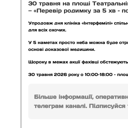
30 травня на площі Театральні
— «Перевір родимку за 5 хв – п
Упродовж дня клініка «Інтерфемілі» спі
для всіх охочих.
У 5 наметах просто неба можна буде отр
основі доказової медицини.
Щороку в межах акції фахівці обстежують
30 травня 2026 року о 10:00–18:00 – пло
Більше інформації, оператив
телеграм каналі. Підписуйся т