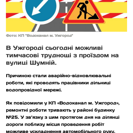
Фото: КП "Водоканал м. Ужгород"
В Ужгороді сьогодні можливі
тимчасові труднощі з проїздом на
вулиці Шумній.
Причиною стали аварійно-відновлювальні
роботи, які проводять працівники дільниці
водопровідної мережі.
Як повідомили у КП «Водоканал м. Ужгород»,
ремонтні роботи тривають у районі будинку
№25. У зв’язку з цим протягом дня на ділянці
дороги поблизу місця проведення робіт
можливе ускладнення автомобільного руху.