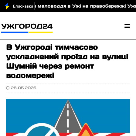
ця
Через маловоддя в Ужі на правобережжі Ужго
В Ужгороді тимчасово
ускладнений проїзд на вулиці
Шумній через ремонт
водомережі
28.05.2026