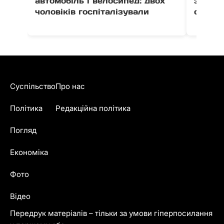
автомобіль і велосипед: двох
збільш
чоловіків госпіталізували
стенту
Суспільство
Про нас
Політика
Редакційна політика
Погляд
Економіка
Фото
Відео
Передрук матеріалів – тільки за умови гіперпосилання