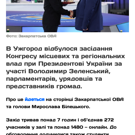
Фото: Закарпатська ОВА
В Ужгород відбулося засідання
Конгресу місцевих та регіональних
влад при Президентові України за
участі Володимир Зеленський,
парламентарів, урядовців та
представників громад.
Про це
йдеться
на сторінці Закарпатської ОВА
та голови Мирослава Білецького.
Захід тривав понад 7 годин і об’єднав 272
учасників у залі та понад 1480 — онлайн. До
обговорення долучилися також студенти,