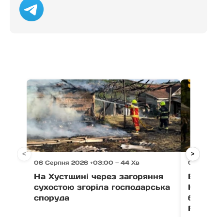
<
>
06 Серпня 2026 +03:00 — 44 Хв
06 Серп
На Хустщині через загоряння
В Ужго
сухостою згоріла господарська
Незал
споруда
благо
Fest