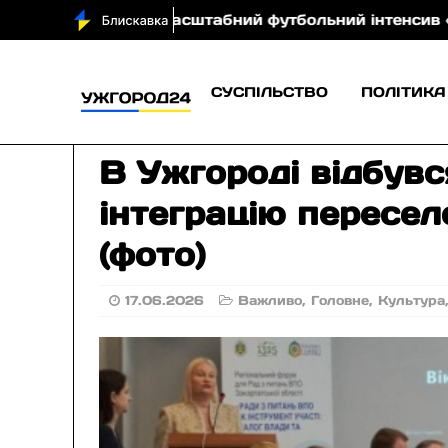
ий футбольний інтенсив «Талантікос»
На Закарпат
СУСПІЛЬСТВО
ПОЛІТИКА
В Ужгороді відбув
інтеграцію пересел
(фото)
17.06.2026
Важливо
,
Головне
,
Культура