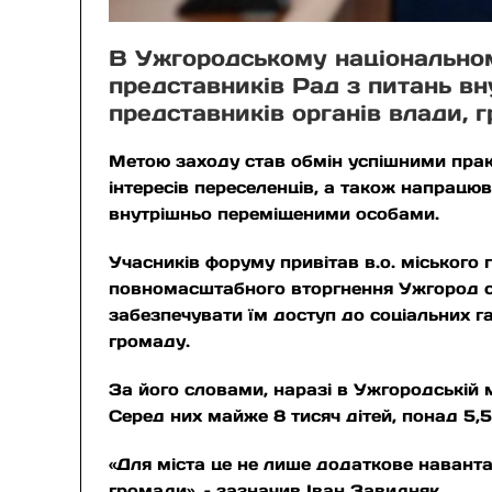
В Ужгородському національном
представників Рад з питань вн
представників органів влади, г
Метою заходу став обмін успішними практ
інтересів переселенців, а також напрац
внутрішньо переміщеними особами.
Учасників форуму привітав в.о. міського 
повномасштабного вторгнення Ужгород ст
забезпечувати їм доступ до соціальних га
громаду.
За його словами, наразі в Ужгородській 
Серед них майже 8 тисяч дітей, понад 5,5
«Для міста це не лише додаткове наванта
громади», – зазначив Іван Завидняк.