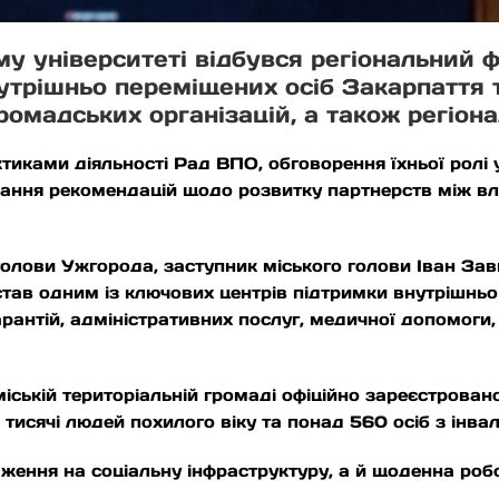
у університеті відбувся регіональний ф
утрішньо переміщених осіб Закарпаття 
ромадських організацій, а також регіона
иками діяльності Рад ВПО, обговорення їхньої ролі 
ювання рекомендацій щодо розвитку партнерств між в
голови Ужгорода, заступник міського голови Іван Зав
ав одним із ключових центрів підтримки внутрішньо
рантій, адміністративних послуг, медичної допомоги, 
міській територіальній громаді офіційно зареєстрован
 тисячі людей похилого віку та понад 560 осіб з інвал
ження на соціальну інфраструктуру, а й щоденна роб