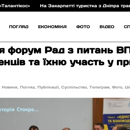
ті туристка з Дніпра травмувала ногу під час спуску
ПОГЛЯД
ЕКОНОМІКА
ФОТО
ВІДЕО
С
ся форум Рад з питань В
енців та їхню участь у п
,
Новини
,
Погляд
,
Публікації
,
Суспільство
,
Телеграм
,
Фото
,
Ці