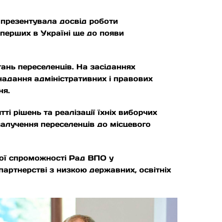
 презентувала досвід роботи
 перших в Україні ще до появи
ань переселенців. На засіданнях
надання адміністративних і правових
ня.
ті рішень та реалізації їхніх виборчих
залучення переселенців до місцевого
ної спроможності Рад ВПО у
партнерстві з низкою державних, освітніх