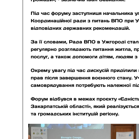
Під час форуму заступниця начальника у
Координаційної ради з питань ВПО при Уж
відповідних державних рекомендацій.
За її словами, Рада ВПО в Ужгороді ста
регулярно розглядають питання житла, пр
послуг, а також допомоги дітям, людям з
Окрему увагу під час дискусій приділили 
прав після завершення воєнного стану. У
самоврядування потребують належної під
Форум відбувся в межах проєкту «Єдність
Закарпатській області», який реалізуєть
та громадських інституцій регіону.