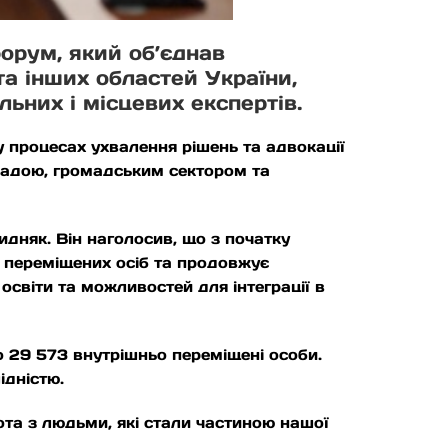
орум, який об’єднав
та інших областей України,
льних і місцевих експертів.
у процесах ухвалення рішень та адвокації
ладою, громадським сектором та
идняк. Він наголосив, що з початку
 переміщених осіб та продовжує
освіти та можливостей для інтеграції в
о 29 573 внутрішньо переміщені особи.
ідністю.
ота з людьми, які стали частиною нашої