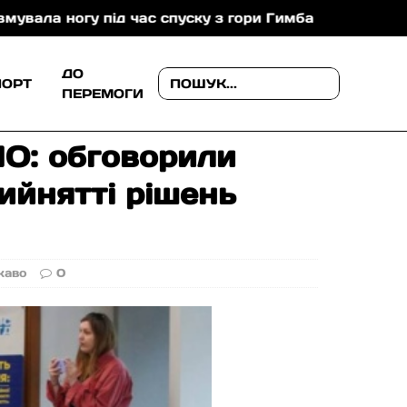
 з гори Гимба
На Мукачівщині зіткнулися автомобіл
ДО
ПОРТ
ПЕРЕМОГИ
ПО: обговорили
рийнятті рішень
каво
0