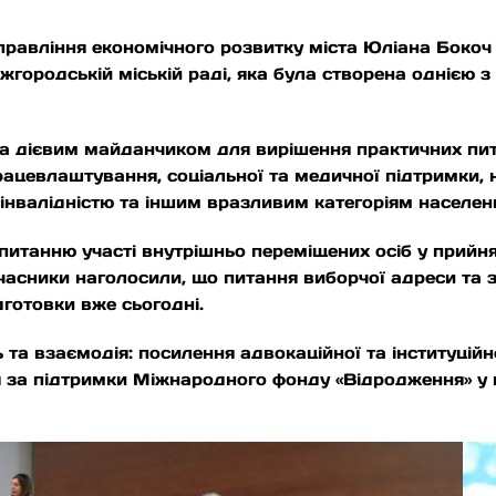
правління економічного розвитку міста Юліана Бокоч
городській міській раді, яка була створена однією з
ла дієвим майданчиком для вирішення практичних пит
ацевлаштування, соціальної та медичної підтримки, 
 інвалідністю та іншим вразливим категоріям населен
питанню участі внутрішньо переміщених осіб у прийнят
часники наголосили, що питання виборчої адреси та 
готовки вже сьогодні.
 та взаємодія: посилення адвокаційної та інституцій
ся за підтримки Міжнародного фонду «Відродження» у 