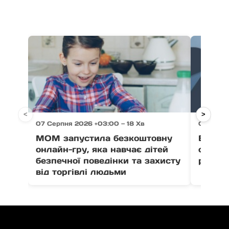
<
>
07 Серпня 2026 +03:00 — 18 Хв
07 Серпн
МОМ запустила безкоштовну
Ветер
онлайн-гру, яка навчає дітей
отрима
безпечної поведінки та захисту
розвит
від торгівлі людьми