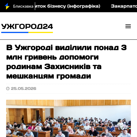
н на розвиток бізнесу (інфографіка)
Закарпатськ
В Ужгороді виділили понад 3
млн гривень допомоги
родинам Захисників та
мешканцям громади
25.05.2026