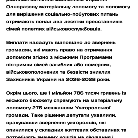
Одноразову матеріальну допомогу та допомогу
для вирішення соціально-побутових питань
отримають понад два десятки представників
сімей полеглих військовослужбовців.
Виплати нададуть відповідно до звернень
громадян, які мають право на отримання
допомоги згідно з міськими Програмами
підтримки сімей загиблих або померлих,
військовополонених та безвісти зниклих
Захисників України на 2026–2028 роки.
Окрім цього, ще 1 мільйон 786 тисяч гривень із
міського бюджету спрямують на матеріальну
допомогу 276 мешканцям Ужгородської
громади. Таке рішення депутати ухвалили,
врахувавши звернення ужгородців, які
опинилися у складних життєвих обставинах та
потребують значних коштів на лікування і