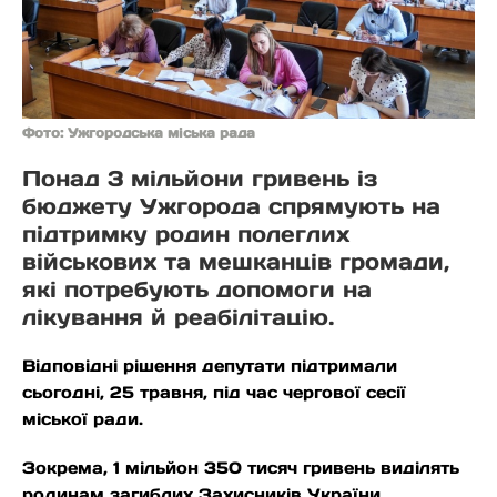
Фото: Ужгородська міська рада
Понад 3 мільйони гривень із
бюджету Ужгорода спрямують на
підтримку родин полеглих
військових та мешканців громади,
які потребують допомоги на
лікування й реабілітацію.
Відповідні рішення депутати підтримали
сьогодні, 25 травня, під час чергової сесії
міської ради.
Зокрема, 1 мільйон 350 тисяч гривень виділять
родинам загиблих Захисників України.