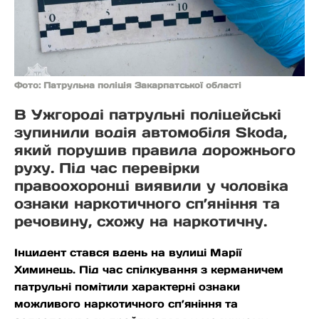
Фото: Патрульна поліція Закарпатської області
В Ужгороді патрульні поліцейські
зупинили водія автомобіля Skoda,
який порушив правила дорожнього
руху. Під час перевірки
правоохоронці виявили у чоловіка
ознаки наркотичного сп’яніння та
речовину, схожу на наркотичну.
Інцидент стався вдень на вулиці Марії
Химинець. Під час спілкування з керманичем
патрульні помітили характерні ознаки
можливого наркотичного сп’яніння та