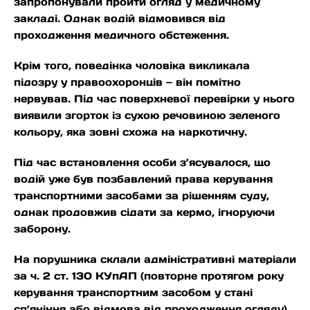
запропонували пройти огляд у медичному
закладі. Однак водій відмовився від
проходження медичного обстеження.
Крім того, поведінка чоловіка викликала
підозру у правоохоронців — він помітно
нервував. Під час поверхневої перевірки у нього
виявили згорток із сухою речовиною зеленого
кольору, яка зовні схожа на наркотичну.
Під час встановлення особи з’ясувалося, що
водій уже був позбавлений права керування
транспортними засобами за рішенням суду,
однак продовжив сідати за кермо, ігноруючи
заборону.
На порушника склали адміністративні матеріали
за ч. 2 ст. 130 КУпАП (повторне протягом року
керування транспортним засобом у стані
сп’яніння або відмова від проходження огляду)