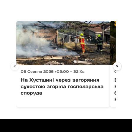
<
>
06 Серпня 2026 +03:00 — 32 Хв
06 Серпн
На Хустщині через загоряння
В Ужго
сухостою згоріла господарська
Незал
споруда
благо
Fest