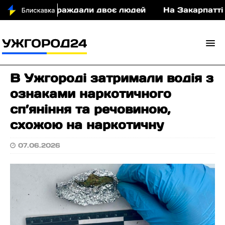
 ДТП постраждали двоє людей
На Закарпатті суд
В Ужгороді затримали водія з
ознаками наркотичного
сп’яніння та речовиною,
схожою на наркотичну
07.06.2026