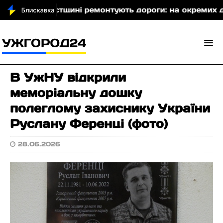
На Хустщині ремонтують дороги: на окремих ділянк
В УжНУ відкрили
меморіальну дошку
полеглому захиснику України
Руслану Ференці (фото)
28.06.2026