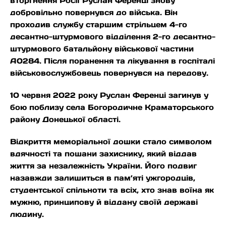
вторгнення Росії Руслан Ференці знову
добровільно повернувся до війська. Він
проходив службу старшим стрільцем 4-го
десантно-штурмового відділення 2-го десантно-
штурмового батальйону військової частини
А0284. Після поранення та лікування в госпіталі
військовослужбовець повернувся на передову.
10 червня 2022 року Руслан Ференці загинув у
бою поблизу села Богородичне Краматорського
району Донецької області.
Відкриття меморіальної дошки стало символом
вдячності та пошани захиснику, який віддав
життя за незалежність України. Його подвиг
назавжди залишиться в пам’яті ужгородців,
студентської спільноти та всіх, хто знав воїна як
мужню, принципову й віддану своїй державі
людину.