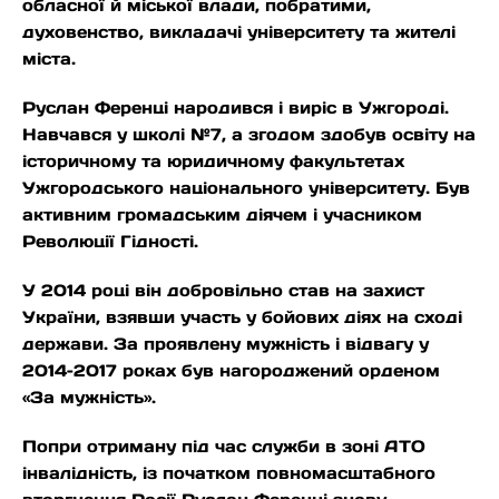
обласної й міської влади, побратими,
духовенство, викладачі університету та жителі
міста.
Руслан Ференці народився і виріс в Ужгороді.
Навчався у школі №7, а згодом здобув освіту на
історичному та юридичному факультетах
Ужгородського національного університету. Був
активним громадським діячем і учасником
Революції Гідності.
У 2014 році він добровільно став на захист
України, взявши участь у бойових діях на сході
держави. За проявлену мужність і відвагу у
2014–2017 роках був нагороджений орденом
«За мужність».
Попри отриману під час служби в зоні АТО
інвалідність, із початком повномасштабного