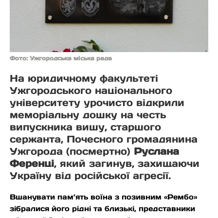
Фото: Ужгородська міська рада
На юридичному факультеті
Ужгородського національного
університету урочисто відкрили
меморіальну дошку на честь
випускника вишу, старшого
сержанта, Почесного громадянина
Ужгорода (посмертно)
Руслана
Ференці
, який загинув, захищаючи
Україну від російської агресії.
Вшанувати пам’ять воїна з позивним «Рембо»
зібралися його рідні та близькі, представники