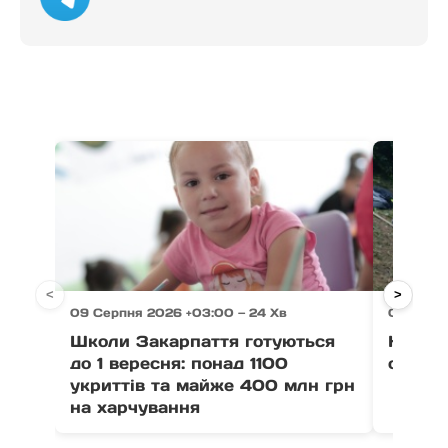
<
>
09 Серпня 2026 +03:00 — 24 Хв
09 Серп
Школи Закарпаття готуються
На Рах
до 1 вересня: понад 1100
одна л
укриттів та майже 400 млн грн
на харчування