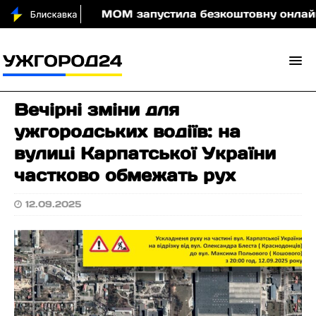
оди вночі
МОМ запустила безкоштовну онлайн-гру,
Вечірні зміни для
ужгородських водіїв: на
вулиці Карпатської України
частково обмежать рух
12.09.2025