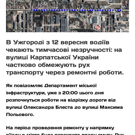
В Ужгороді з 12 вересня водіїв
чекають тимчасові незручності: на
вулиці Карпатської України
частково обмежують рух
транспорту через ремонтні роботи.
Як повідомляє Департамент міської
інфраструктури, уже з 20:00 цього дня
розпочнуться роботи на відрізку дороги від
вулиці Олександра Блеста до вулиці Максима
Польового.
На період проведення ремонту у напрямку
в’їзду в місто буде перекрито праву смугу. Рух