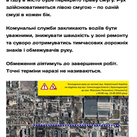
здійснюватиметься лівою смугою — по одній
смузі в кожен бік.
Комунальні служби закликають водіїв бути
уважними, знижувати швидкість у зоні ремонту
та суворо дотримуватись тимчасових дорожніх
знаків і обмежувачів руху.
Обмеження діятимуть до завершення робіт.
Точні терміни наразі не називаються.