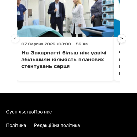
<
>
07 Серпня 2026 +03:00 — 56 Хв
07 Серпн
На Закарпатті більш ніж удвічі
Через 
збільшили кількість планових
право
стентувань серця
можут
води в
Суспільство
Про нас
Політика
Редакційна політика