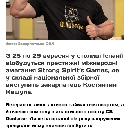
Фото: Закарпатська ОВА
З 25 по 29 вересня у столиці Іспанії
відбудуться престижні міжнародні
змагання Strong Spirit’s Games, де
у складі національної збірної
виступить закарпатець Костянтин
Кашула.
Ветеран не лише активно займається спортом, а
й очолює команду з адаптивного спорту
CS
Gladiator
. Лише за останні пів року напружених
тренувань йому вдалося здобути на