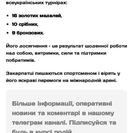
всеукраїнських турнірах:
16 золотих медалей
,
10 срібних
,
9 бронзових
.
Його досягнення – це результат щоденної роботи
над собою, витримки, сили та підтримки
побратимів.
Закарпатці пишаються спортсменом і вірять у
його яскраві перемоги на міжнародній арені.
Більше інформації, оперативні
новини та коментарі в нашому
телеграм каналі. Підписуйся та
будь в курсі подій.