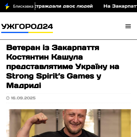
і у ДТП постраждали двоє людей
На Закарпатті 
Ветеран із Закарпаття
Костянтин Кашула
представлятиме Україну на
Strong Spirit’s Games у
Мадриді
16.09.2025