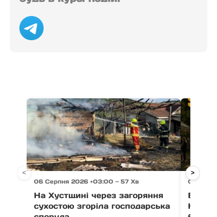
<
>
06 Серпня 2026 +03:00 — 57 Хв
06 Серпн
На Хустщині через загоряння
В Ужго
сухостою згоріла господарська
Незал
споруда
благо