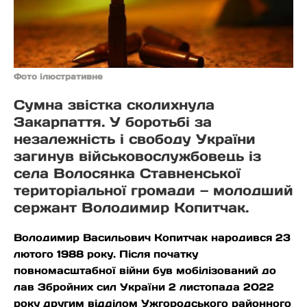
Фото ілюстративне
Сумна звістка сколихнула
Закарпаття. У боротьбі за
незалежність і свободу України
загинув військовослужбовець із
села Волосянка Ставненської
територіальної громади — молодший
сержант Володимир Копитчак.
Володимир Васильович Копитчак народився 23
лютого 1988 року. Після початку
повномасштабної війни був мобілізований до
лав Збройних сил України 2 листопада 2022
року другим відділом Ужгородського районного