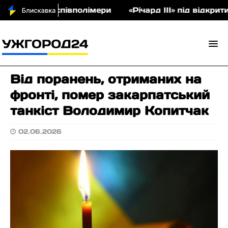
аукціон співполімери
«Річард ІІІ» під відкритим
Від поранень, отриманих на
фронті, помер закарпатський
танкіст Володимир Копитчак
02.06.2026