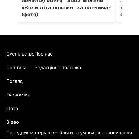
дебютну книгу Ганни Мегели
Закар
«Коли літа поважні за плечима»
вистав
(фото)
співпо
Суспільство
Про нас
Політика
Редакційна політика
Погляд
Економіка
Фото
Відео
Передрук матеріалів – тільки за умови гіперпосилання