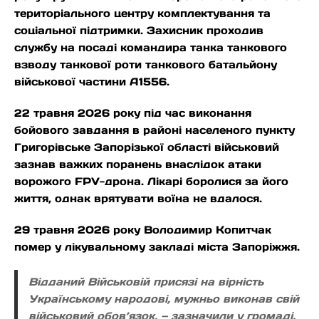
територіального центру комплектування та
соціальної підтримки. Захисник проходив
службу на посаді командира танка танкового
взводу танкової роти танкового батальйону
військової частини А1556.
22 травня 2026 року під час виконання
бойового завдання в районі населеного пункту
Григорівське Запорізької області військовий
зазнав важких поранень внаслідок атаки
ворожого FPV-дрона. Лікарі боролися за його
життя, однак врятувати воїна не вдалося.
29 травня 2026 року Володимир Копитчак
помер у лікувальному закладі міста Запоріжжя.
Відданий Військовій присязі на вірність
Українському народові, мужньо виконав свій
військовий обов’язок, — зазначили у громаді.