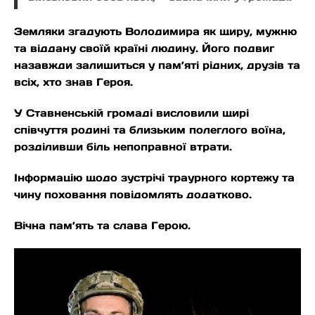
Земляки згадують Володимира як щиру, мужню
та віддану своїй країні людину. Його подвиг
назавжди залишиться у пам’яті рідних, друзів та
всіх, хто знав Героя.
У Ставненській громаді висловили щирі
співчуття родині та близьким полеглого воїна,
розділивши біль непоправної втрати.
Інформацію щодо зустрічі траурного кортежу та
чину поховання повідомлять додатково.
Вічна пам’ять та слава Герою.