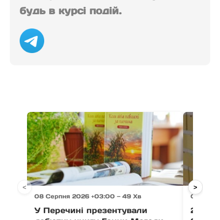
будь в курсі подій.
<
>
08 Серпня 2026 +03:00 — 49 Хв
08 Серп
У Перечині презентували
21 тон