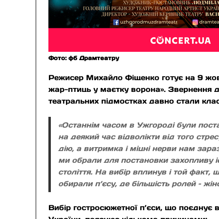
Фото: фб Драмтеатру
Режисер Михайло Фіщенко готує на 9 жовт
жар-птиць у маєтку ворона». Звернення до
театральних підмостках давно стали кла
«Останнім часом в Ужгороді були поста
на деякий час відволікти від того стр
дію, а витримка і міцні нерви нам зар
ми обрали для постановки захопливу іс
століття. На вибір вплинув і той факт,
обирали п’єсу, де більшість ролей – жін
Вибір гостросюжетної п’єси, що поєднує в