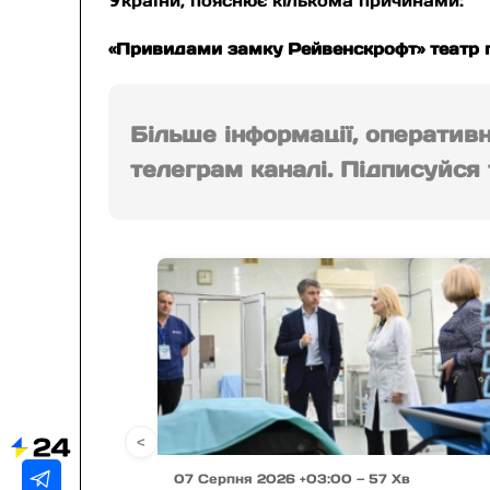
України, пояснює кількома причинами:
«Привидами замку Рейвенскрофт» театр пла
Більше інформації, оператив
телеграм каналі. Підписуйся т
<
07 Серпня 2026 +03:00 — 57 Хв