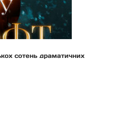
ькох сотень драматичних