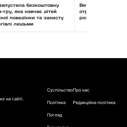
апустила безкоштовну
Ветерани Закарпа
-гру, яка навчає дітей
отримати до 1 млн
ної поведінки та захисту
розвиток бізнесу (
ргівлі людьми
Суспільство
Про нас
х на сайті.
Політика
Редакційна політика
Погляд