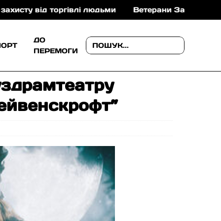
гівлі людьми
Ветерани Закарпаття можуть отримати
ДО
ПОРТ
ПЕРЕМОГИ
уздрамтеатру
Рейвенскрофт”