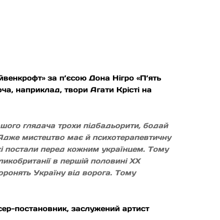
йвенкрофт» за п’єсою Дона Нігро «П’ять
оча, наприклад, твори Агати Крісті на
нашого глядача трохи підбадьорити, бодай
ю. Адже мистецтво має й психотерапевтичну
які постали перед кожним українцем. Тому
ликобританії в першій половині ХХ
боронять Україну від ворога. Тому
жисер-постановник, заслужений артист