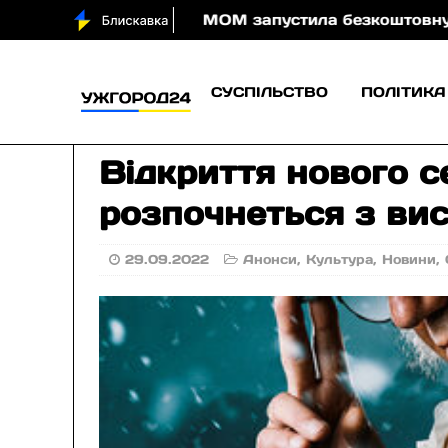
ночі
МОМ запустила безкоштовну онлайн-гру, яка 
СУСПІЛЬСТВО
ПОЛІТИКА
Відкриття нового 
розпочнеться з ви
29.09.2022
Анонси
,
Культура
,
Новини
,