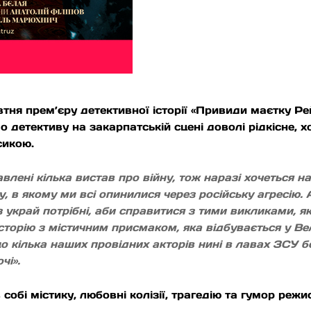
ня прем’єру детективної історії «Привиди маєтку Ре
 детективу на закарпатській сцені доволі рідкісне, х
сикою.
влені кілька вистав про війну, тож наразі хочеться 
есу, в якому ми всі опинилися через російську агресі
аз украй потрібні, аби справитися з тими викликами, 
торію з містичним присмаком, яка відбувається у Ве
 що кілька наших провідних акторів нині в лавах ЗСУ 
очі».
 собі містику, любовні колізії, трагедію та гумор ре