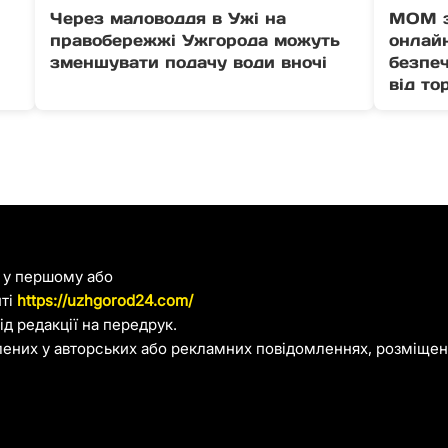
Через маловоддя в Ужі на
МОМ з
правобережжі Ужгорода можуть
онлайн
зменшувати подачу води вночі
безпеч
від то
я у першому або
йті
https://uzhgorod24.com/
д редакції на передрук.
лених у авторських або рекламних повідомленнях, розміщени