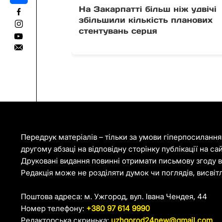
На Закарпатті більш ніж удвічі
збільшили кількість планових
стентувань серця
Передрук матеріалів – тільки за умови гіперпосиланн
другому абзаці на відповідну сторінку публікації на са
Друковані видання повинні отримати письмову згоду ві
Редакція може не розділяти думок чи поглядів, висвіт
Поштова адреса: м. Ужгород, вул. Івана Чендея, 44
Номер телефону:
+380 97 614 9990
Редакторська скринька:
uzhgorod24new@gmail.com