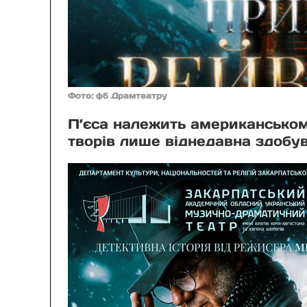
Фото: фб Драмтеатру
П’єса належить американськом
творів лише віднедавна здобув 