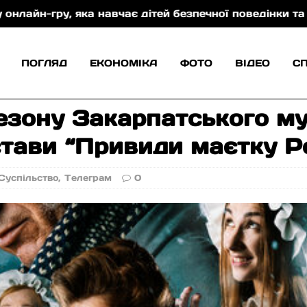
навчає дітей безпечної поведінки та захисту від тор
ПОГЛЯД
ЕКОНОМІКА
ФОТО
ВІДЕО
С
сезону Закарпатського м
стави “Привиди маєтку 
Суспільство
,
Телеграм
0