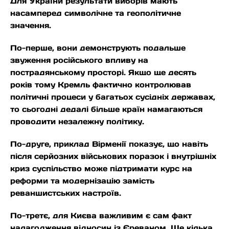
Для України результати виборів мають
насамперед символічне та геополітичне
значення.
По-перше, вони демонструють подальше
звуження російського впливу на
пострадянському просторі. Якщо ще десять
років тому Кремль фактично контролював
політичні процеси у багатьох сусідніх державах,
то сьогодні дедалі більше країн намагаються
проводити незалежну політику.
По-друге, приклад Вірменії показує, що навіть
після серйозних військових поразок і внутрішніх
криз суспільство може підтримати курс на
реформи та модернізацію замість
реваншистських настроїв.
По-третє, для Києва важливим є сам факт
налагодження відносин із Єреваном. Ще кілька