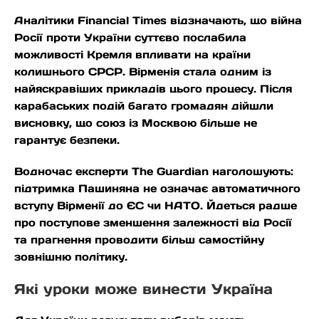
Аналітики Financial Times відзначають, що війна
Росії проти України суттєво послабила
можливості Кремля впливати на країни
колишнього СРСР. Вірменія стала одним із
найяскравіших прикладів цього процесу. Після
карабаських подій багато громадян дійшли
висновку, що союз із Москвою більше не
гарантує безпеки.
Водночас експерти The Guardian наголошують:
підтримка Пашиняна не означає автоматичного
вступу Вірменії до ЄС чи НАТО. Йдеться радше
про поступове зменшення залежності від Росії
та прагнення проводити більш самостійну
зовнішню політику.
Які уроки може винести Україна