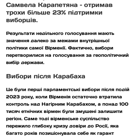
Самвела Карапетяна – отримав
трохи більше 23% підтримки
виборців.
Результати недільного голосування мають
значення далеко за межами внутрішньої
політики самої Вірменії. Фактично, вибори
перетворилися на голосування за геополітичний
вибір держави.
Вибори після Карабаха
Це були перші парламентські вибори після подій
2023 року, коли Вірменія остаточно втратила
контроль над Нагірним Карабахом, а понад 100
тисяч етнічних вірмен були змушені залишити
регіон. Саме тоді вірменське суспільство
пережило глибоку кризу довіри до Росії, яка
багато років позиціонувала себе як гарант