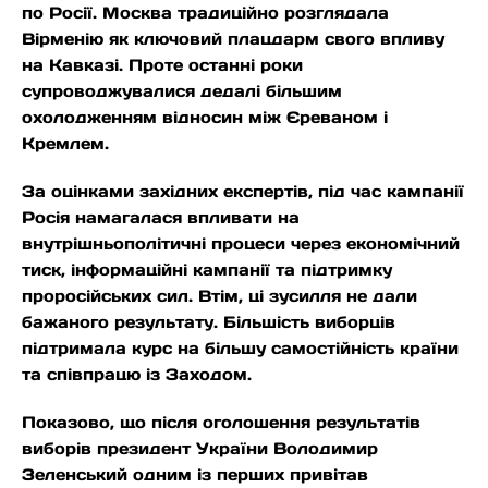
по Росії. Москва традиційно розглядала
Вірменію як ключовий плацдарм свого впливу
на Кавказі. Проте останні роки
супроводжувалися дедалі більшим
охолодженням відносин між Єреваном і
Кремлем.
За оцінками західних експертів, під час кампанії
Росія намагалася впливати на
внутрішньополітичні процеси через економічний
тиск, інформаційні кампанії та підтримку
проросійських сил. Втім, ці зусилля не дали
бажаного результату. Більшість виборців
підтримала курс на більшу самостійність країни
та співпрацю із Заходом.
Показово, що після оголошення результатів
виборів президент України Володимир
Зеленський одним із перших привітав