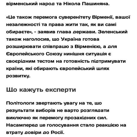
вірменський народ та Нікола Пашиняна.
«Це також перемога суверенітету Вірменії, вашої
незалежності та права жити так, як ви самі
обираєте», – заявив глава держави. Зеленський
також наголосив, що Україна готова
розширювати співпрацю з Вірменією, а для
Європейського Союзу нинішня ситуація є
своєрідним тестом на готовність підтримувати
країни, які обирають європейський шлях
розвитку.
Що кажуть експерти
Політологи звертають увагу на те, що
результати виборів не варто розглядати
виключно як перемогу прозахідних сил.
Насамперед це голосування стало реакцією на
втрату довіри до Росії.