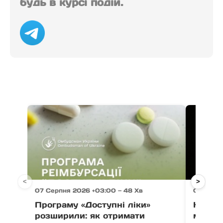
будь в курсі подій.
<
>
07 Серпня 2026 +03:00 — 48 Хв
07 Серпн
Програму «Доступні ліки»
На Зак
розширили: як отримати
мотоци