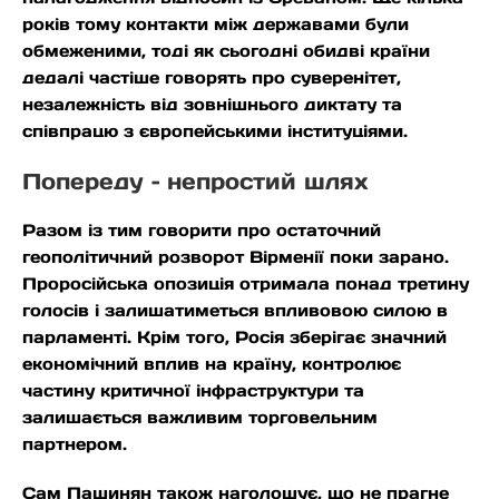
років тому контакти між державами були
обмеженими, тоді як сьогодні обидві країни
дедалі частіше говорять про суверенітет,
незалежність від зовнішнього диктату та
співпрацю з європейськими інституціями.
Попереду – непростий шлях
Разом із тим говорити про остаточний
геополітичний розворот Вірменії поки зарано.
Проросійська опозиція отримала понад третину
голосів і залишатиметься впливовою силою в
парламенті. Крім того, Росія зберігає значний
економічний вплив на країну, контролює
частину критичної інфраструктури та
залишається важливим торговельним
партнером.
Сам Пашинян також наголошує, що не прагне