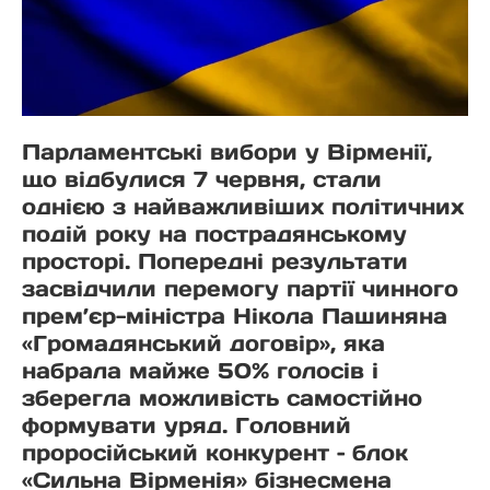
Парламентські вибори у Вірменії,
що відбулися 7 червня, стали
однією з найважливіших політичних
подій року на пострадянському
просторі. Попередні результати
засвідчили перемогу партії чинного
прем’єр-міністра Нікола Пашиняна
«Громадянський договір», яка
набрала майже 50% голосів і
зберегла можливість самостійно
формувати уряд. Головний
проросійський конкурент – блок
«Сильна Вірменія» бізнесмена