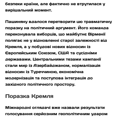
безпеки країни, але фактично не втрутилася у
вирішальний момент.
Пашиняну вдалося перетворити цю травматичну
поразку на політичний аргумент. Його команда
переконувала виборців, що майбутнє Вірменії
полягає не у відновленні старої залежності від
Кремля, а у побудові нових відносин із
Європейським Союзом, США та сусідніми
державами. Центральними тезами кампанії
стали мир із Азербайджаном, нормалізація
відносин із Туреччиною, економічна
модернізація та поступова інтеграція до
західного політичного простору.
Поразка Кремля
Міжнародні оглядачі вже назвали результати
голосування серйозним геополітичним ударом