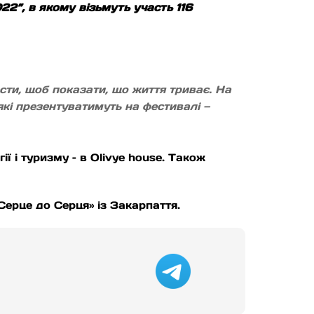
22”, в якому візьмуть участь 116
сти, щоб показати, що життя триває. На
які презентуватимуть на фестивалі —
ї і туризму – в Olivye house. Також
Серце до Серця» із Закарпаття.