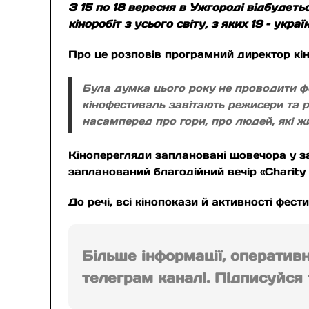
З 15 по 18 вересня в Ужгороді відбудеть
кіноробіт з усього світу, з яких 19 – украї
Про це розповів програмний директор к
Була думка цього року не проводити фе
кінофестиваль завітають режисери та р
насамперед про гори, про людей, які ж
Кіноперегляди заплановані щовечора у залі
запланований благодійний вечір «Сharity
До речі, всі кінопокази й активності фес
Більше інформації, оператив
телеграм каналі. Підписуйся т