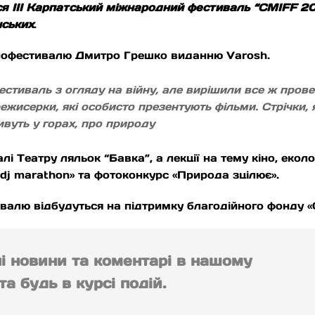
ся ІІІ Карпатський міжнародний фестиваль “CMIFF 20
нських
.
інофестивалю Дмитро Грешко виданню Varosh.
стиваль з огляду на війну, але вирішили все ж прове
ежисерки, які особисто презентують фільми. Стрічки, 
ивуть у горах, про природу
 Театру ляльок “Бавка”, а лекції на тему кіно, екологі
 dj marathon» та фотоконкурс «Природа зцілює».
тивалю відбудуться на підтримку благодійного фонду «
ні новини та коментарі в нашому
а будь в курсі подій.