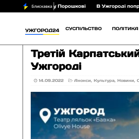
я з кіньми у Порошкові
В Ужгороді попрощаються
СУСПІЛЬСТВО
ПОЛІТИКА
Третій Карпатськи
Ужгороді
14.09.2022
Анонси
,
Культура
,
Новини
,