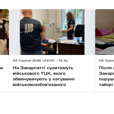
05 Серпня 2026 +03:00 — 72 Хв
05 Серп
ми
На Закарпатті судитимуть
Після 
військового ТЦК, якого
Закар
обвинувачують у катуванні
поруш
військовозобов’язаного
таборі 