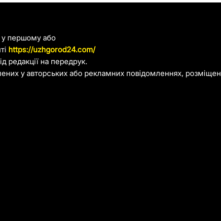
я у першому або
йті
https://uzhgorod24.com/
д редакції на передрук.
лених у авторських або рекламних повідомленнях, розміщени