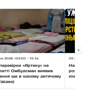
>
ня 2026 +03:00 — 72 Хв
05 Серпня 2026 +03:00 
перевірки «Артеку» на
На Ужгородщині по
патті Омбудсман виявив
розслідує жорсто
ення ще в одному дитячому
кіньми у Порошков
(відео)