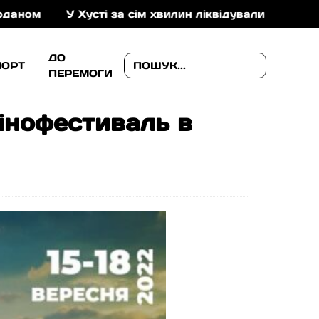
У Хусті за сім хвилин ліквідували пожежу в складськ
ДО
ПОРТ
ПЕРЕМОГИ
інофестиваль в