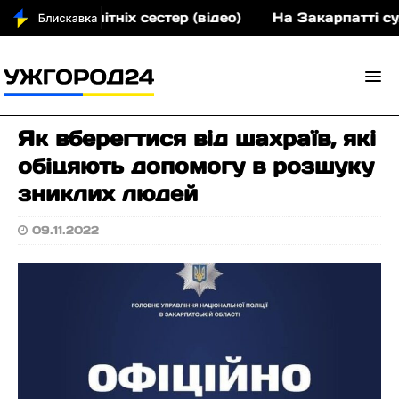
вох малолітніх сестер (відео)
На Закарпатті суди
Як вберегтися від шахраїв, які
обіцяють допомогу в розшуку
зниклих людей
09.11.2022