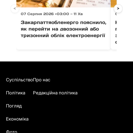
<
>
07 Серпня 2026 +03:00 — 11 Хв
07 Серпн
Закарпаттяобленерго пояснило,
На Зак
як перейти на двозонний або
пенсіо
тризонний облік електроенергії
зґвалт
сестер
Суспільство
Про нас
Політика
Редакційна політика
Погляд
Економіка
Фото