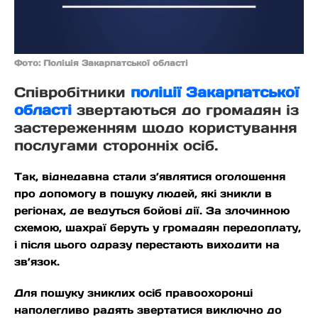
Фото: Поліція Закарпатської області
Співробітники
поліції Закарпатської
області
звертаються до громадян із
застереженням щодо користування
послугами сторонніх осіб.
Так, віднедавна стали з’являтися оголошення
про допомогу в пошуку людей, які зникли в
регіонах, де ведуться бойові дії. За злочинною
схемою, шахраї беруть у громадян передоплату,
і після цього одразу перестають виходити на
зв’язок.
Для пошуку зниклих осіб правоохоронці
наполегливо радять звертатися виключно до