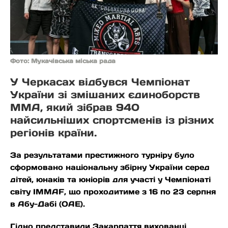
Фото: Мукачівська міська рада
У Черкасах відбувся Чемпіонат
України зі змішаних єдиноборств
ММА, який зібрав 940
найсильніших спортсменів із різних
регіонів країни.
За результатами престижного турніру було
сформовано національну збірну України серед
дітей, юнаків та юніорів для участі у Чемпіонаті
світу IMMAF, що проходитиме з 16 по 23 серпня
в Абу-Дабі (ОАЕ).
Гідно представили Закарпаття вихованці