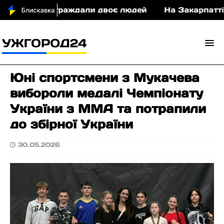
у ДТП постраждали двоє людей
На Закарпатті су
Юні спортсмени з Мукачева
вибороли медалі Чемпіонату
України з ММА та потрапили
до збірної України
30.05.2026