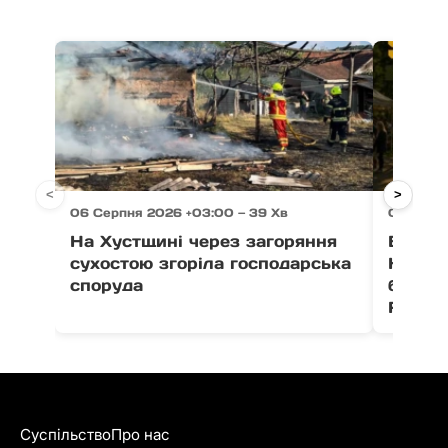
<
>
06 Серпня 2026 +03:00 — 39 Хв
06 Серп
На Хустщині через загоряння
В Ужго
сухостою згоріла господарська
Незал
споруда
благо
Fest
Суспільство
Про нас