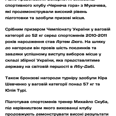
спортивного клубу «Чернеча гора» з Мукачева,
які продемонстрували високий рівень
підготовки та здобули призові місця.
Срібним призером Чемпіонату України у ваговій
категорії до 52 кг серед спортсменів 2010–2011
років народження став Артем Дюго. На шляху
до нагороди він провів шість поєдинків та
завдяки успішному виступу виборов місце у
складі збірної України, яка представлятиме
державу на світовій першості в Абу-Дабі.
Також бронзові нагороди турніру здобули Кіра
Шевченко у ваговій категорії понад 57 кг та
Юлія Турі.
Підготував спортсменів тренер Михайло Скуба,
під керівництвом якого вихованці клубу
продовжують демонструвати високі результати