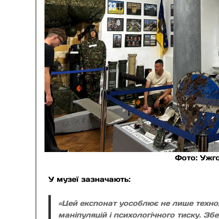
Фото: Ужг
У музеї зазначають:
«Цей експонат уособлює не лише техноло
маніпуляцій і психологічного тиску. Зб