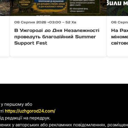
06 Серпня 2026 +03:00 — 52 Хв
06 Серп
В Ужгороді до Дня Незалежності
На Ра
проведуть благодійний Summer
міноме
Support Fest
світов
я у першому або
йті
https://uzhgorod24.com/
д редакції на передрук.
лених у авторських або рекламних повідомленнях, розміщени