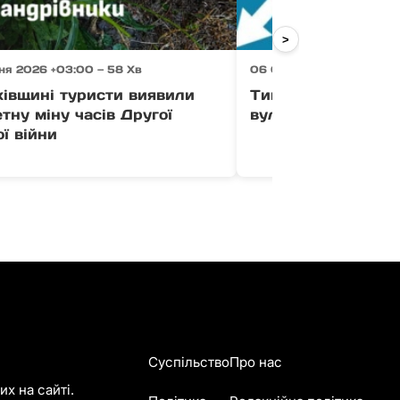
>
ня 2026 +03:00 — 58 Хв
06 Серпня 2026 +03:00 
хівщині туристи виявили
Тимчасово усклад
тну міну часів Другої
вулиці Загорській
ої війни
Суспільство
Про нас
х на сайті.