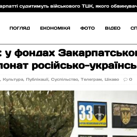
 військового ТЦК, якого обвинувачують у катуванні 
ПОГЛЯД
ЕКОНОМІКА
ФОТО
ВІДЕО
С
: у фондах Закарпатсько
онат російсько-українсь
е
,
Культура
,
Публікації
,
Суспільство
,
Телеграм
,
Цікаво
0