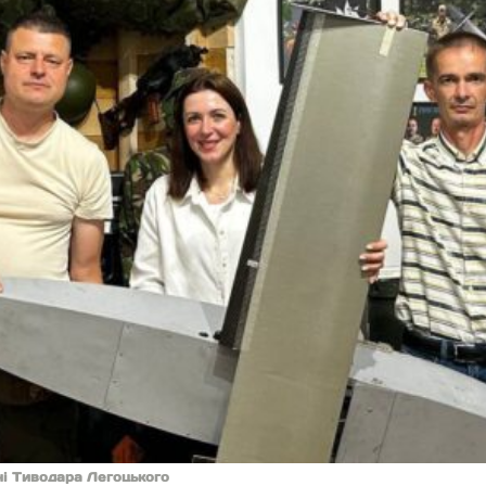
ні Тиводара Легоцького