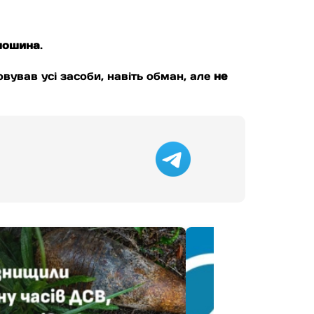
олошина
.
вував усі засоби, навіть обман, але
не