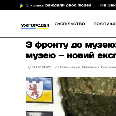
остраждали двоє людей
На Закарпатті судитимуть
СУСПІЛЬСТВО
ПОЛІТИКА
З фронту до музею
музею — новий експ
11.07.2025
Блискавка
,
Важливо
,
Головн