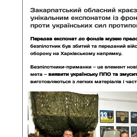
Закарпатський обласний краєз
унікальним експонатом із фро
проти українських сил протипо
Передав експонат до фондів музею пред
безпілотник був збитий та переданий ві
оборону на Харківському напрямку.
Безпілотники-приманки — це елемент нові
мета —
виявити українську ППО та змусити
виготовляються з легких матеріалів і час