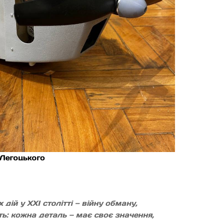
 Легоцького
дій у XXI столітті — війну обману,
ть: кожна деталь — має своє значення,