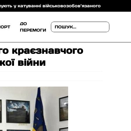
військовозобов’язаного
На Ужгородщині поліція р
ДО
ПОРТ
ПЕРЕМОГИ
го краєзнавчого
кої війни