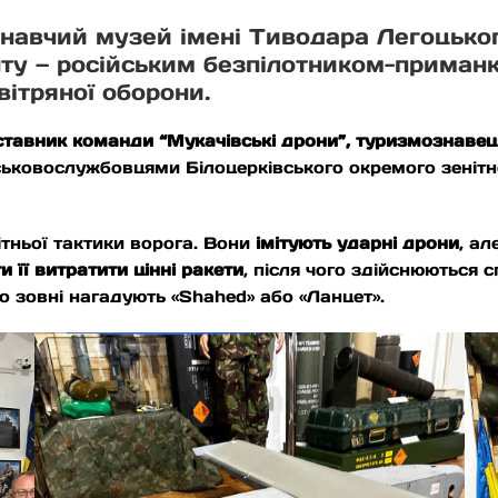
навчий музей імені Тиводара Легоцько
нту — російським безпілотником-приман
вітряної оборони.
ставник команди “Мукачівські дрони”, туризмознаве
йськовослужбовцями Білоцерківського окремого зеніт
тньої тактики ворога. Вони
імітують ударні дрони
, а
 її витратити цінні ракети
, після чого здійснюються 
то зовні нагадують «Shahed» або «Ланцет».