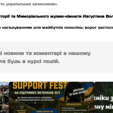
ть українських захисників».
 історії та Меморіального музею-кімнати Августина В
е нагадуванням для майбутніх поколінь: ворог застосо
ні новини та коментарі в нашому
а будь в курсі подій.