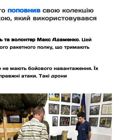
го
поповнив
свою колекцію
кою, який використовувався
ць та волонтер Макс Адаменко
. Цей
ного ракетного полку, що тримають
ле не мають бойового навантаження. Їх
справжні атаки. Такі дрони