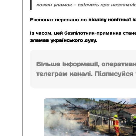
кожен уламок — свідчить про незламніс
Експонат передано до
відділу новітньої
Із часом, цей безпілотник-приманка стан
зламав українського духу
.
Більше інформації, оператив
телеграм каналі. Підписуйся т