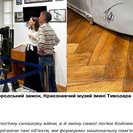
ородський замок, Краєзнавчий музей імені Тиводара
гічну складову війни, а й зміну самої логіки бойових 
ерігаючи такі об’єкти, ми формуємо національну пам’я