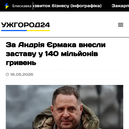
 грн на розвиток бізнесу (інфографіка)
Закарпатс
За Андрія Єрмака внесли
заставу у 140 мільйонів
гривень
18.05.2026