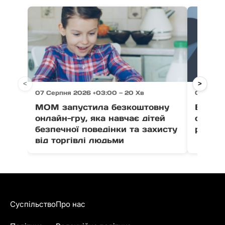
<
>
07 Серпня 2026 +03:00 — 20 Хв
07 Серпн
МОМ запустила безкоштовну
Ветер
онлайн-гру, яка навчає дітей
отрима
безпечної поведінки та захисту
розвит
від торгівлі людьми
Суспільство
Про нас