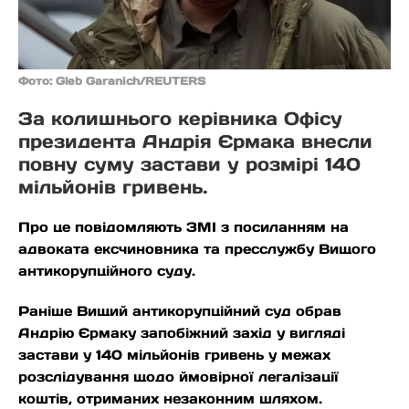
Фото: Gleb Garanich/REUTERS
За колишнього керівника Офісу
президента Андрія Єрмака внесли
повну суму застави у розмірі 140
мільйонів гривень.
Про це повідомляють ЗМІ з посиланням на
адвоката ексчиновника та пресслужбу Вищого
антикорупційного суду.
Раніше Вищий антикорупційний суд обрав
Андрію Єрмаку запобіжний захід у вигляді
застави у 140 мільйонів гривень у межах
розслідування щодо ймовірної легалізації
коштів, отриманих незаконним шляхом.