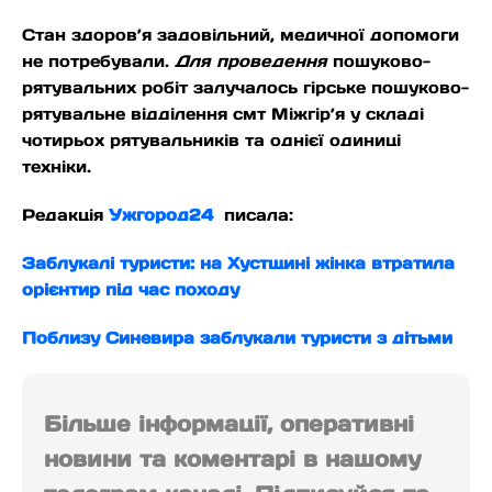
Стан здоров’я задовільний, медичної допомоги
не потребували.
Для проведення
пошуково-
рятувальних робіт залучалось гірське пошуково-
рятувальне відділення смт Міжгір’я у складі
чотирьох рятувальників та однієї одиниці
техніки.
Редакція
Ужгород24
писала:
Заблукалі туристи: на Хустщині жінка втратила
орієнтир під час походу
Поблизу Синевира заблукали туристи з дітьми
Більше інформації, оперативні
новини та коментарі в нашому