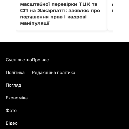
масштабної перевірки ТЦК та
де на 
СП на Закарпатті: заявляє про
побачи
порушення прав і кадрові
маніпуляції
Суспільство
Про нас
Політика
Редакційна політика
Погляд
Економіка
Фото
Відео