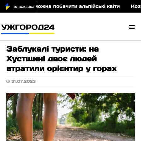
акарпатті можна побачити альпійські квіти
Козулі
Заблукалі туристи: на
Хустщині двоє людей
втратили орієнтир у горах
31.07.2023