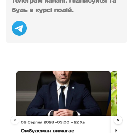
телеграм каналі. Підписуйся та
будь в курсі подій.
<
>
09 Серпня 2026 +03:00 — 22 Хв
09 Серпн
Омбудсман вимагає
Небесн