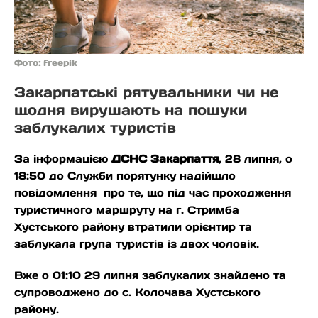
Фото: freepik
Закарпатські рятувальники чи не
щодня вирушають на пошуки
заблукалих туристів
За інформацією
ДСНС Закарпаття
, 28 липня, о
18:50 до Служби порятунку надійшло
повідомлення про те, що під час проходження
туристичного маршруту на г. Стримба
Хустського району втратили орієнтир та
заблукала група туристів із двох чоловік.
Вже о 01:10 29 липня заблукалих знайдено та
супроводжено до с. Колочава Хустського
району.