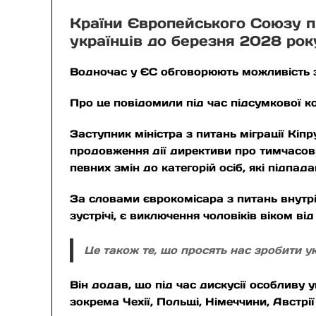
Країни Європейського Союзу п
українців до березня 2028 рок
Водночас у ЄС обговорюють можливість зм
Про це повідомили під час підсумкової ко
Заступник міністра з питань міграції Кі
продовження дії директиви про тимчасов
певних змін до категорій осіб, які підпад
За словами єврокомісара з питань внутріш
зустрічі, є виключення чоловіків віком ві
Це також те, що просять нас зробити ук
Він додав, що під час дискусії особливу 
зокрема Чехії, Польщі, Німеччини, Австрії 