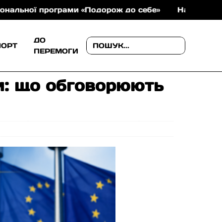
 програми «Подорож до себе»
На Хустщині майже 1
ДО
ПОРТ
ПЕРЕМОГИ
и: що обговорюють