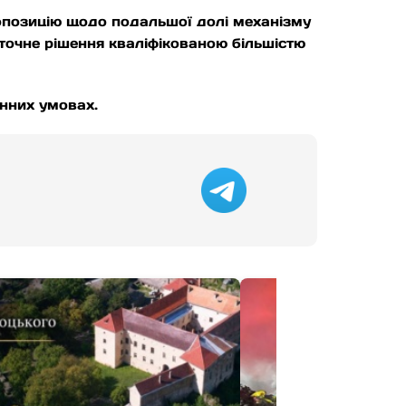
опозицію щодо подальшої долі механізму
точне рішення кваліфікованою більшістю
инних умовах.