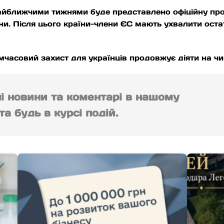
найближчими тижнями буде представлено офіційну пр
и. Після цього країни-члени ЄС мають ухвалити оста
мчасовий захист для українців продовжує діяти на ч
ні новини та коментарі в нашому
а будь в курсі подій.