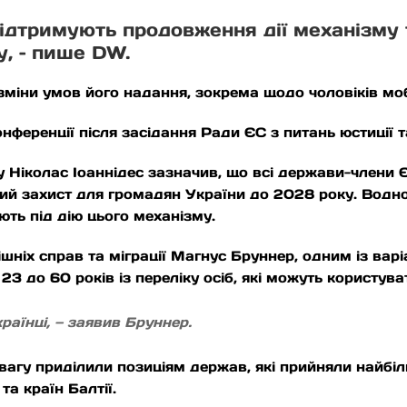
ідтримують продовження дії механізму 
у, – пише DW.
іни умов його надання, зокрема щодо чоловіків мобі
нференції після засідання Ради ЄС з питань юстиції т
пру Ніколас Іоаннідес зазначив, що всі держави-члени
ий захист для громадян України до 2028 року. Водно
ають під дію цього механізму.
ніх справ та міграції Магнус Бруннер, одним із варі
д 23 до 60 років із переліку осіб, які можуть користу
раїнці, — заявив Бруннер.
увагу приділили позиціям держав, які прийняли найбіль
та країн Балтії.