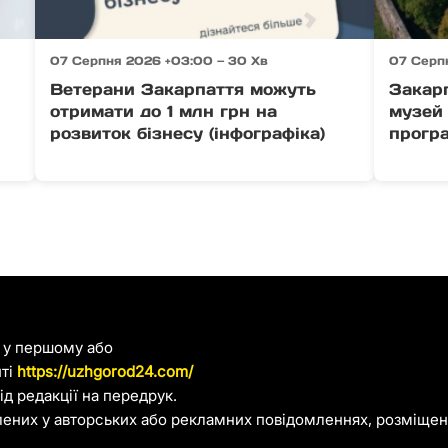
07 Серпня 2026 +03:00 — 30 Хв
07 Серп
Ветерани Закарпаття можуть
Закар
отримати до 1 млн грн на
музей 
розвиток бізнесу (інфографіка)
прогр
я у першому або
йті
https://uzhgorod24.com/
д редакції на передрук.
лених у авторських або рекламних повідомленнях, розміщени