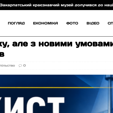
ький краєзнавчий музей долучився до національної
ПОГЛЯД
ЕКОНОМІКА
ФОТО
ВІДЕО
С
ку, але з новими умовам
в
пільство
0