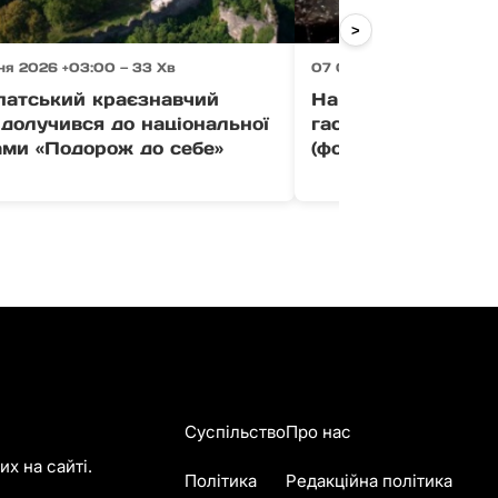
>
ня 2026 +03:00 — 33 Хв
07 Серпня 2026 +03:00 
патський краєзнавчий
На Хустщині майже
долучився до національної
гасили пожежу на 
ами «Подорож до себе»
(фото)
Суспільство
Про нас
х на сайті.
Політика
Редакційна політика