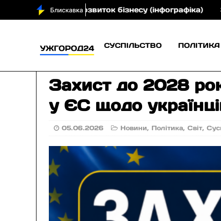
 грн на розвиток бізнесу (інфографіка)
Закарпатс
СУСПІЛЬСТВО
ПОЛІТИКА
Захист до 2028 ро
у ЄС щодо українці
05.06.2026
Новини
,
Політика
,
Світ
,
Сус