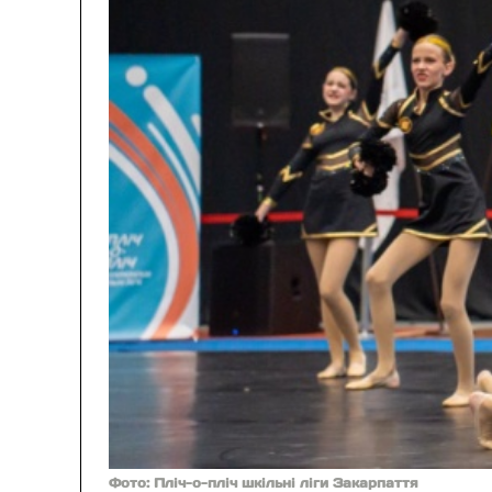
Фото: Пліч-о-пліч шкільні ліги Закарпаття