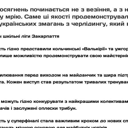
сягнень починається не з везіння, а з 
ну мрію. Саме ці якості продемонструва
країнських змагань з черлідингу, який 
 шкільні ліги Закарпаття
 гідно представили кольчинські «Валькірії» та ужгоро
е лише можливістю продемонструвати свою майстерніс
хвилювання перед виходом на майданчик та щира під
а. Кожен виступ став результатом тривалих тренуван
можуть гідно конкурувати з найкращими колективами 
чів і заслужені оплески трибун.
сть у суперфіналі стала важливим кроком до нових с
тануть міцною основою для майбутніх успіхів.