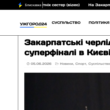
тніх сестер (відео)
На Закарпатті судитимуть учас
СУСПІЛЬСТВО
ПОЛІТИКА
Закарпатські черлі
суперфіналі в Києві
05.06.2026
Новини
,
Спорт
,
Суспільств