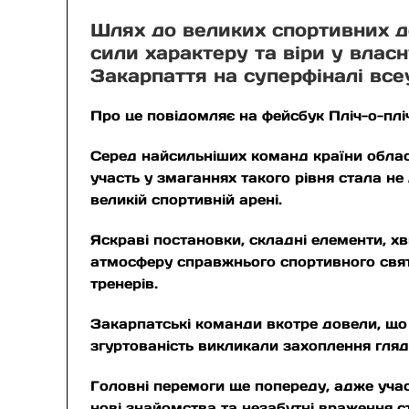
Шлях до великих спортивних до
сили характеру та віри у влас
Закарпаття на суперфіналі всеу
Про це повідомляє на фейсбук Пліч-о-пліч
Серед найсильніших команд країни область
участь у змаганнях такого рівня стала н
великій спортивній арені.
Яскраві постановки, складні елементи, 
атмосферу справжнього спортивного свят
тренерів.
Закарпатські команди вкотре довели, що 
згуртованість викликали захоплення гляда
Головні перемоги ще попереду, адже уча
нові знайомства та незабутні враження с