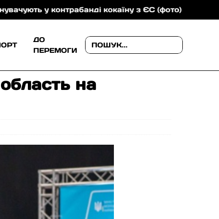
анді кокаїну з ЄС (фото)
Програму «Доступні ліки
ДО
ПОРТ
ПЕРЕМОГИ
 область на