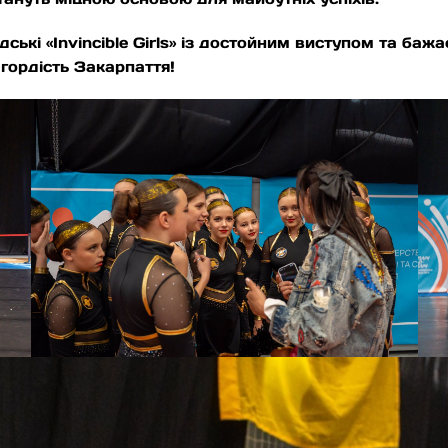
дські «Invincible Girls» із достойним виступом та баж
гордість Закарпаття!