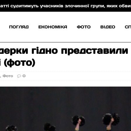
ників злочинної групи, яких обвинувачують у контраб
ПОГЛЯД
ЕКОНОМІКА
ФОТО
ВІДЕО
С
дерки гідно представили
 (фото)
о
,
Фото
0