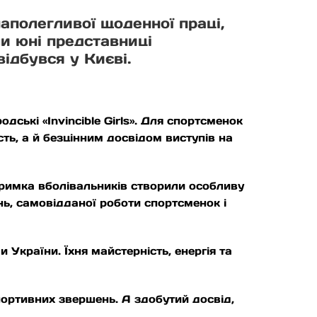
наполегливої щоденної праці,
ли юні представниці
відбувся у Києві.
дські «Invincible Girls». Для спортсменок
ть, а й безцінним досвідом виступів на
тримка вболівальників створили особливу
ь, самовідданої роботи спортсменок і
України. Їхня майстерність, енергія та
портивних звершень. А здобутий досвід,