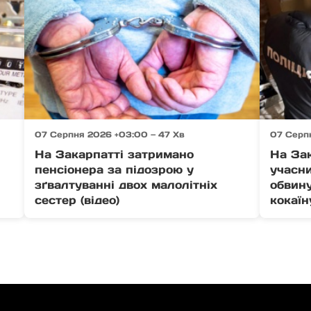
07 Серпня 2026 +03:00 — 47 Хв
07 Серп
На Закарпатті затримано
На За
пенсіонера за підозрою у
учасни
зґвалтуванні двох малолітніх
обвину
сестер (відео)
кокаїн