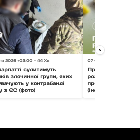
>
ня 2026 +03:00 — 44 Хв
07 Серпня 2026 +03:00 
карпатті судитимуть
Програму «Доступн
ків злочинної групи, яких
розширили: як от
вачують у контрабанді
препарати безопл
у з ЄС (фото)
(інфографіка)