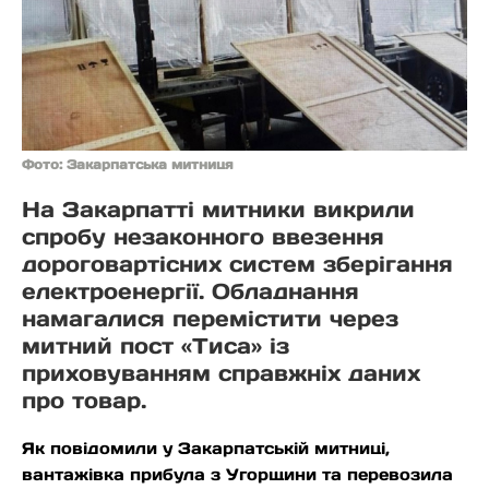
Фото: Закарпатська митниця
На Закарпатті митники викрили
спробу незаконного ввезення
дороговартісних систем зберігання
електроенергії. Обладнання
намагалися перемістити через
митний пост «Тиса» із
приховуванням справжніх даних
про товар.
Як повідомили у Закарпатській митниці,
вантажівка прибула з Угорщини та перевозила