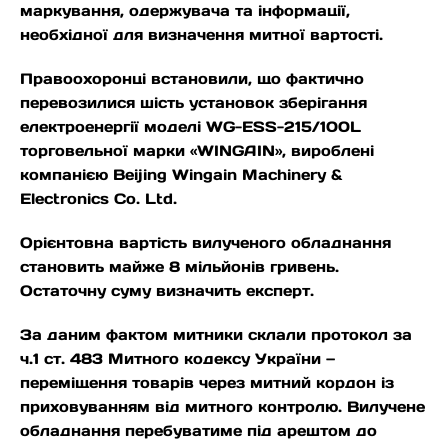
маркування, одержувача та інформації,
необхідної для визначення митної вартості.
Правоохоронці встановили, що фактично
перевозилися шість установок зберігання
електроенергії моделі WG-ESS-215/100L
торговельної марки «WINGAIN», вироблені
компанією Beijing Wingain Machinery &
Electronics Co. Ltd.
Орієнтовна вартість вилученого обладнання
становить майже 8 мільйонів гривень.
Остаточну суму визначить експерт.
За даним фактом митники склали протокол за
ч.1 ст. 483 Митного кодексу України —
переміщення товарів через митний кордон із
приховуванням від митного контролю. Вилучене
обладнання перебуватиме під арештом до