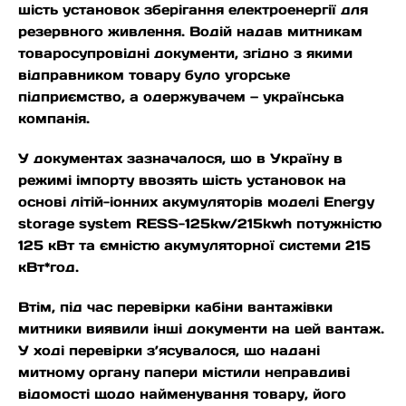
шість установок зберігання електроенергії для
резервного живлення. Водій надав митникам
товаросупровідні документи, згідно з якими
відправником товару було угорське
підприємство, а одержувачем — українська
компанія.
У документах зазначалося, що в Україну в
режимі імпорту ввозять шість установок на
основі літій-іонних акумуляторів моделі Energy
storage system RESS-125kw/215kwh потужністю
125 кВт та ємністю акумуляторної системи 215
кВт*год.
Втім, під час перевірки кабіни вантажівки
митники виявили інші документи на цей вантаж.
У ході перевірки з’ясувалося, що надані
митному органу папери містили неправдиві
відомості щодо найменування товару, його