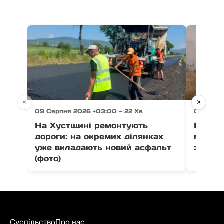
<
>
09 Серпня 2026 +03:00 — 22 Хв
09 Серпн
На Хустщині ремонтують
На Тяч
дороги: на окремих ділянках
мотоци
уже вкладають новий асфальт
зіткне
(фото)
Суспільство
Про нас