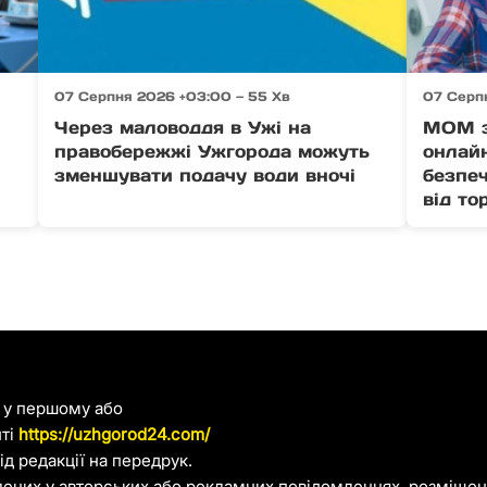
07 Серпня 2026 +03:00 — 55 Хв
07 Серп
Через маловоддя в Ужі на
МОМ з
правобережжі Ужгорода можуть
онлайн
зменшувати подачу води вночі
безпеч
від то
я у першому або
йті
https://uzhgorod24.com/
д редакції на передрук.
лених у авторських або рекламних повідомленнях, розміщени