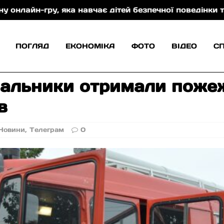
, яка навчає дітей безпечної поведінки та захисту 
ПОГЛЯД
ЕКОНОМІКА
ФОТО
ВІДЕО
С
вальники отримали поже
в
Новини
,
Телеграм
0