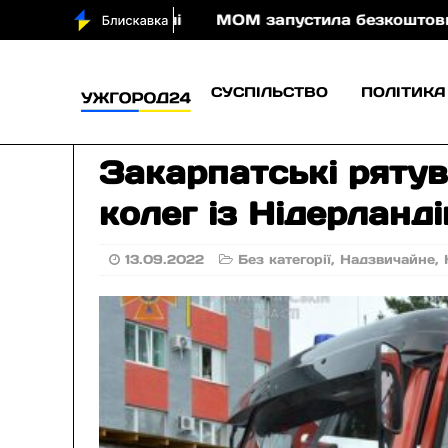
 води вночі
МОМ запустила безкоштовну онлайн-гру
СУСПІЛЬСТВО
ПОЛІТИКА
Закарпатські ряту
колег із Нідерланді
13.09.2022
Без категорії
,
Надзвичайне
,