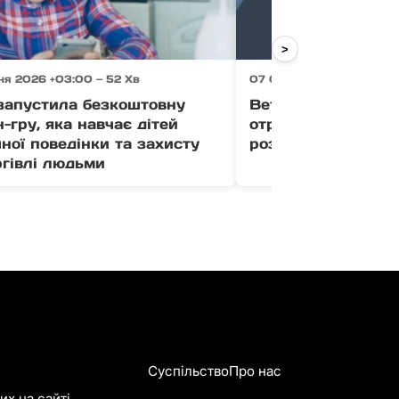
>
ня 2026 +03:00 — 52 Хв
07 Серпня 2026 +03:00 
апустила безкоштовну
Ветерани Закарпа
-гру, яка навчає дітей
отримати до 1 млн
ної поведінки та захисту
розвиток бізнесу (
ргівлі людьми
Суспільство
Про нас
х на сайті.