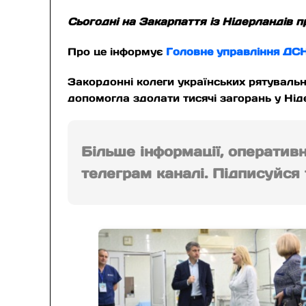
Сьогодні на Закарпаття із Нідерландів 
Про це інформує
Головне управління ДСН
Закордонні колеги українських рятуваль
допомогла здолати тисячі загорань у Нід
Більше інформації, оператив
телеграм каналі. Підписуйся т