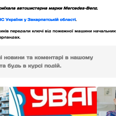
приїхала автоцистерна марки Mercedes-Benz.
С України у Закарпатській області
.
ників передали ключі від пожежної машини начальни
ерландах.
ні новини та коментарі в нашому
а будь в курсі подій.