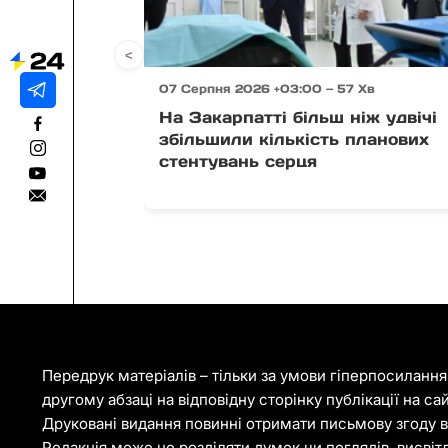
<
07 Серпня 2026 +03:00 — 57 Хв
На Закарпатті більш ніж удвічі
збільшили кількість планових
стентувань серця
Передрук матеріалів – тільки за умови гіперпосиланн
другому абзаці на відповідну сторінку публікації на са
Друковані видання повинні отримати письмову згоду ві
Редакція може не розділяти думок чи поглядів, висвіт