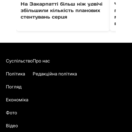
На Закарпатті більш ніж удвічі
Через 
збільшили кількість планових
право
стентувань серця
можут
води в
Суспільство
Про нас
Політика
Редакційна політика
Погляд
Економіка
Фото
Відео