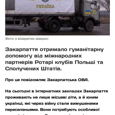
Фото з відкритих джерел
Закарпаття отримало гуманітарну
допомогу від міжнародних
партнерів Ротарі клубів Польщі та
Сполучених Штатів.
Про це повідомляє Закарпатська ОВА.
На сьогодні в інтернатних закладах Закарпаття
проживають не лише місцеві діти, а й юним
українці, які через війну стали вимушеними
переселенцями. Вони потребують особливої