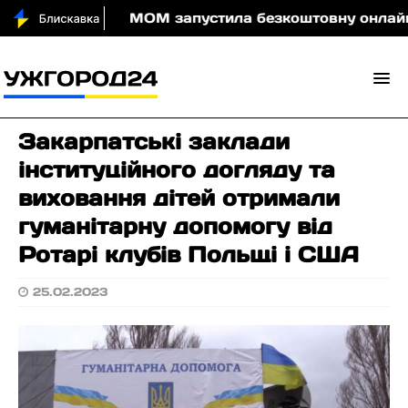
оди вночі
МОМ запустила безкоштовну онлайн-гру, 
Закарпатські заклади
інституційного догляду та
виховання дітей отримали
гуманітарну допомогу від
Ротарі клубів Польщі і США
25.02.2023