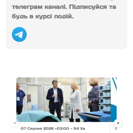
телеграм каналі. Підписуйся та
будь в курсі подій.
<
>
07 Серпня 2026 +03:00 — 54 Хв
07 Серпн