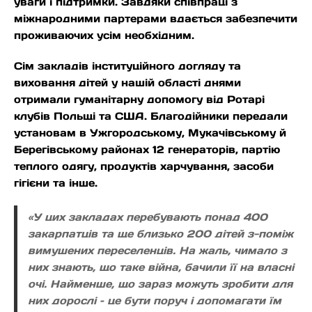
уваги і підтримки. Завдяки співпраці з
міжнародними партерами вдається забезпечити
проживаючих усім необхідним.
Сім закладів інституційного догляду та
виховання дітей у нашій області днями
отримали гуманітарну допомогу від Ротарі
клубів Польщі та США. Благодійники передали
установам в Ужгородському, Мукачівському й
Берегівському районах 12 генераторів, партію
теплого одягу, продуктів харчування, засоби
гігієни та інше.
«У цих закладах перебувають понад 400
закарпатців та ще близько 200 дітей з-поміж
вимушених переселенців. На жаль, чимало з
них знають, що таке війна, бачили її на власні
очі. Найменше, що зараз можуть зробити для
них дорослі – це бути поруч і допомагати їм