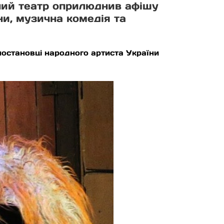
ний театр оприлюднив афішу
ни, музична комедія та
постановці народного артиста України