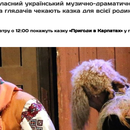
бласний український музично-драматич
а глядачів чекають казка для всієї роди
театру о 12:00 покажуть казку
«Пригоди в Карпатах»
у 