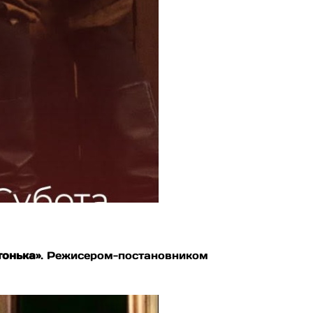
тонька»
. Режисером-постановником