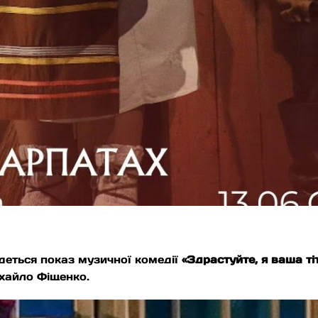
удеться показ музичної комедії
«Здрастуйте, я ваша ті
хайло Фіщенко.