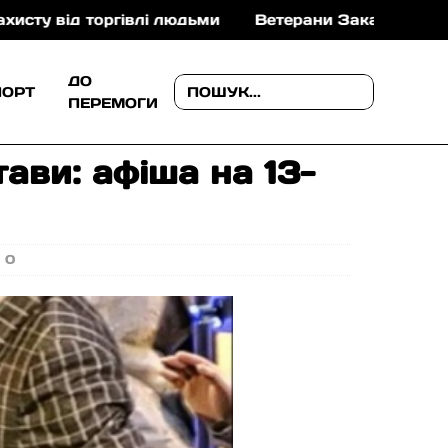
етерани Закарпаття можуть отримати до 1 млн грн на 
ДО
ПОРТ
ПЕРЕМОГИ
ави: афіша на 13-
0