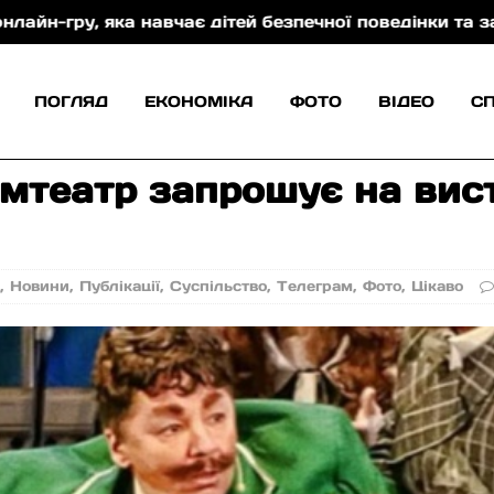
чної поведінки та захисту від торгівлі людьми
В
ПОГЛЯД
ЕКОНОМІКА
ФОТО
ВІДЕО
С
мтеатр запрошує на вист
а
,
Новини
,
Публікації
,
Суспільство
,
Телеграм
,
Фото
,
Цікаво