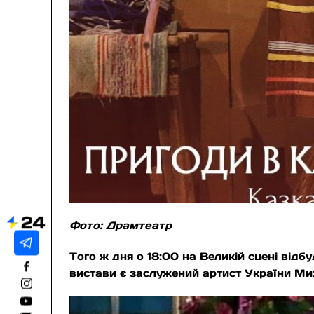
Фото: Драмтеатр
Того ж дня о 18:00 на Великій сцені відб
вистави є заслужений артист України Ми