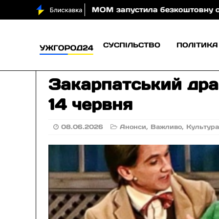
тила безкоштовну онлайн-гру, яка навчає дітей безпе
СУСПІЛЬСТВО
ПОЛІТИКА
Закарпатський дра
14 червня
08.06.2026
Анонси
,
Важливо
,
Культур