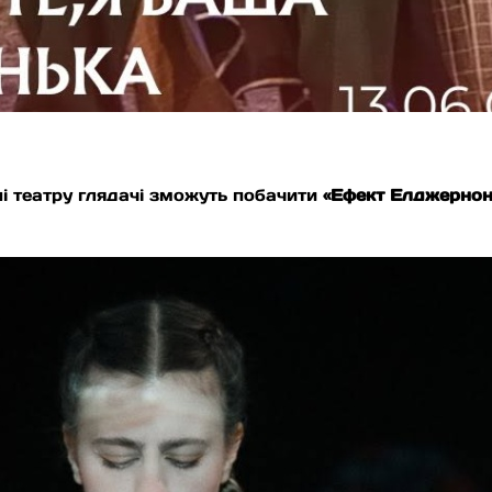
ені театру глядачі зможуть побачити
«Ефект Елджернон