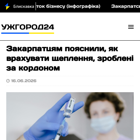
а розвиток бізнесу (інфографіка)
Закарпатський 
Закарпатцям пояснили, як
врахувати щеплення, зроблені
за кордоном
16.06.2026