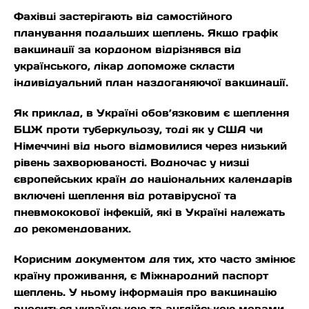
Фахівці застерігають від самостійного
планування подальших щеплень. Якщо графік
вакцинації за кордоном відрізнявся від
українського, лікар допоможе скласти
індивідуальний план наздоганяючої вакцинації.
Як приклад, в Україні обов’язковим є щеплення
БЦЖ проти туберкульозу, тоді як у США чи
Німеччині від нього відмовилися через низький
рівень захворюваності. Водночас у низці
європейських країн до національних календарів
включені щеплення від ротавірусної та
пневмококової інфекцій, які в Україні належать
до рекомендованих.
Корисним документом для тих, хто часто змінює
країну проживання, є Міжнародний паспорт
щеплень. У ньому інформація про вакцинацію
вноситься українською та англійською мовами,