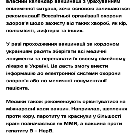
власний календар вакцинації з урахуванням
епідемічної ситуації, хоча основою залишаються
рекомендації Всесвітньої організації охорони
здоров’я щодо захисту від таких хвороб, як кір,
поліомієліт, дифтерія та інших.
У разі проходження вакцинації за кордоном
українцям радять зберігати всі медичні
документи та передавати їх своєму сімейному
лікарю в Україні. Це дасть змогу внести
інформацію до електронної системи охорони
здоров’я або до медичної документації
пацієнта.
Медики також рекомендують орієнтуватися на
міжнародні коди вакцин. Наприклад, щеплення
проти кору, паротиту та краснухи у більшості
країн позначається як MMR, а вакцина проти
гепатиту В — HepB.