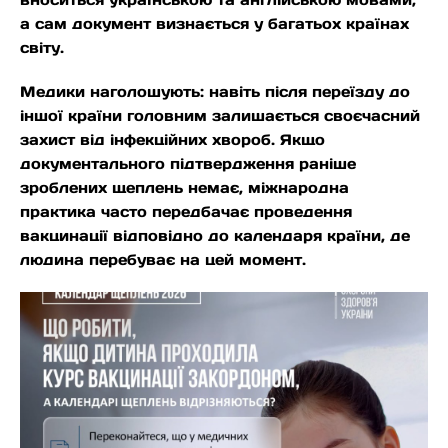
а сам документ визнається у багатьох країнах
світу.
Медики наголошують: навіть після переїзду до
іншої країни головним залишається своєчасний
захист від інфекційних хвороб. Якщо
документального підтвердження раніше
зроблених щеплень немає, міжнародна
практика часто передбачає проведення
вакцинації відповідно до календаря країни, де
людина перебуває на цей момент.