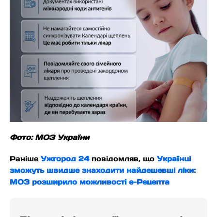
Фото: МОЗ України
Раніше
Ужгород 24
повідомляв, що
Українці
зможуть швидше знаходити найдешевші ліки:
МОЗ розширило можливості е-Рецепта