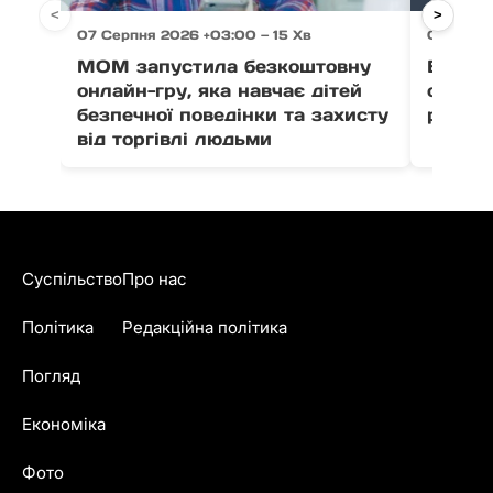
<
>
07 Серпня 2026 +03:00 — 15 Хв
07 Серпн
МОМ запустила безкоштовну
Ветер
онлайн-гру, яка навчає дітей
отрима
безпечної поведінки та захисту
розвит
від торгівлі людьми
Суспільство
Про нас
Політика
Редакційна політика
Погляд
Економіка
Фото