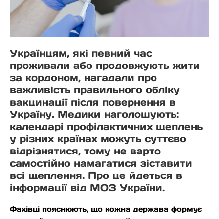
Українцям, які певний час
проживали або продовжують жити
за кордоном, нагадали про
важливість правильного обліку
вакцинації після повернення в
Україну. Медики наголошують:
календарі профілактичних щеплень
у різних країнах можуть суттєво
відрізнятися, тому не варто
самостійно намагатися зіставити
всі щеплення. Про це йдеться в
інформації від МОЗ України.
Фахівці пояснюють, що кожна держава формує