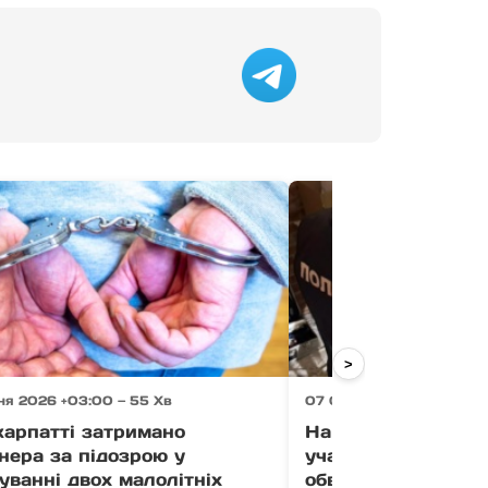
>
ня 2026 +03:00 — 55 Хв
07 Серпня 2026 +03:00 
карпатті затримано
На Закарпатті су
нера за підозрою у
учасників злочинно
уванні двох малолітніх
обвинувачують у к