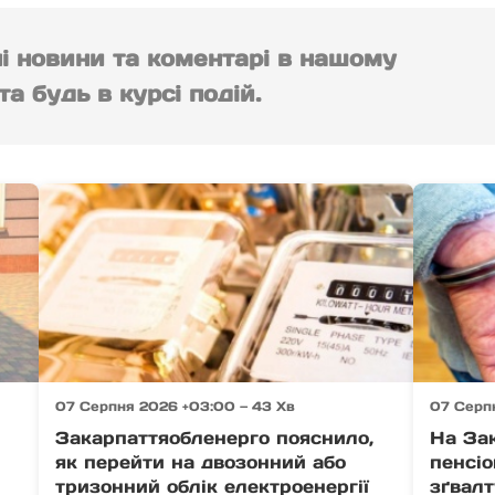
ні новини та коментарі в нашому
а будь в курсі подій.
07 Серпня 2026 +03:00 — 43 Хв
07 Серп
Закарпаттяобленерго пояснило,
На За
як перейти на двозонний або
пенсіо
тризонний облік електроенергії
зґвалт