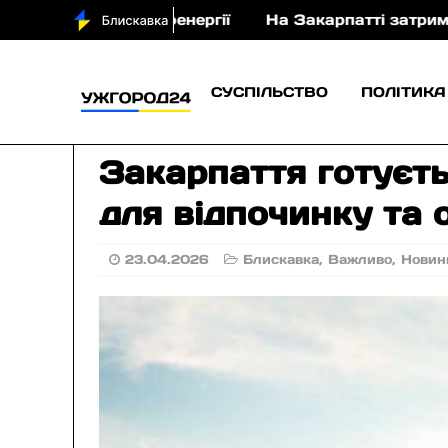
ік електроенергії
На Закарпатті затримано пенсіон
СУСПІЛЬСТВО
ПОЛІТИКА
Закарпаття готуєть
для відпочинку та
23.04.2026
Блискавка
,
Важливо
,
Новин