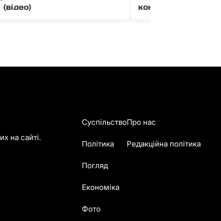
 (відео)
кокаїну з ЄС (фото
Суспільство
Про нас
х на сайті.
Політика
Редакційна політика
Погляд
Економіка
Фото