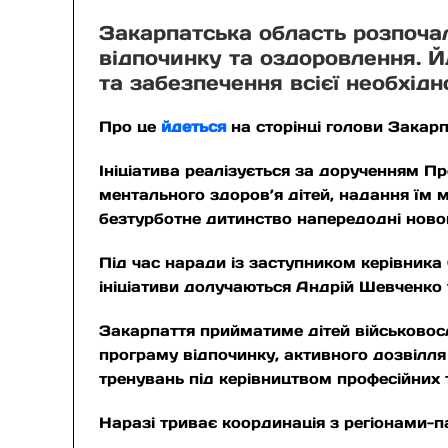
Закарпатська область розпочал
відпочинку та оздоровлення. Й
та забезпечення всієї необхідн
Про це
йдеться
на сторінці голови Закар
Ініціатива реалізується за дорученням Пр
ментального здоров’я дітей, надання їм м
безтурботне дитинство напередодні ново
Під час наради із заступником керівника
ініціативи долучаються Андрій Шевченко 
Закарпаття прийматиме дітей військовосл
програму відпочинку, активного дозвілля
тренувань під керівництвом професійних т
Наразі триває координація з регіонами-