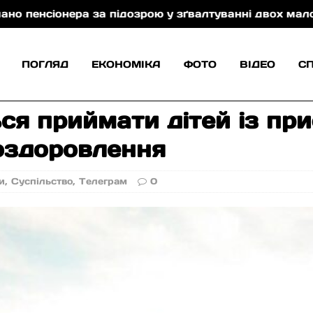
ера за підозрою у зґвалтуванні двох малолітніх сест
ПОГЛЯД
ЕКОНОМІКА
ФОТО
ВІДЕО
С
ся приймати дітей із при
 оздоровлення
и
,
Суспільство
,
Телеграм
0