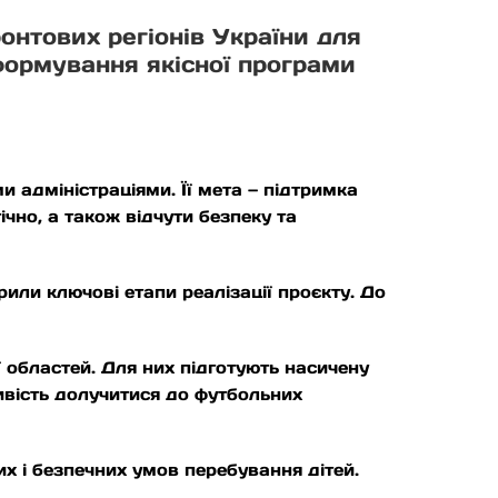
онтових регіонів України для
формування якісної програми
и адміністраціями. Її мета — підтримка
чно, а також відчути безпеку та
или ключові етапи реалізації проєкту. До
 областей. Для них підготують насичену
ивість долучитися до футбольних
 і безпечних умов перебування дітей.