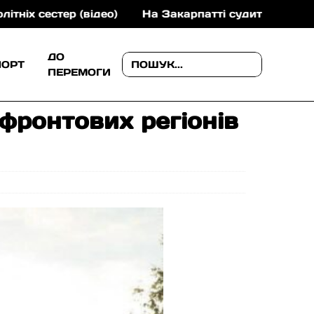
ер (відео)
На Закарпатті судитимуть учасників зло
ДО
ПОРТ
ПЕРЕМОГИ
фронтових регіонів