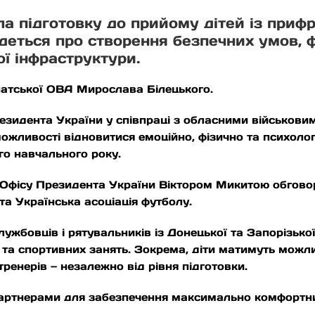
а підготовку до прийому дітей із прифр
деться про створення безпечних умов, 
ої інфраструктури.
патської ОВА Мирослава Білецького.
езидента України у співпраці з обласними військовим
ожливості відновитися емоційно, фізично та психологі
го навчального року.
 Офісу Президента України Віктором Микитою обговор
та Українська асоціація футболу.
ужбовців і рятувальників із Донецької та Запорізької
 та спортивних занять. Зокрема, діти матимуть можл
ренерів — незалежно від рівня підготовки.
партнерами для забезпечення максимально комфортних