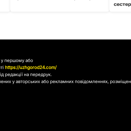
сестер
я у першому або
йті
https://uzhgorod24.com/
д редакції на передрук.
лених у авторських або рекламних повідомленнях, розміщени