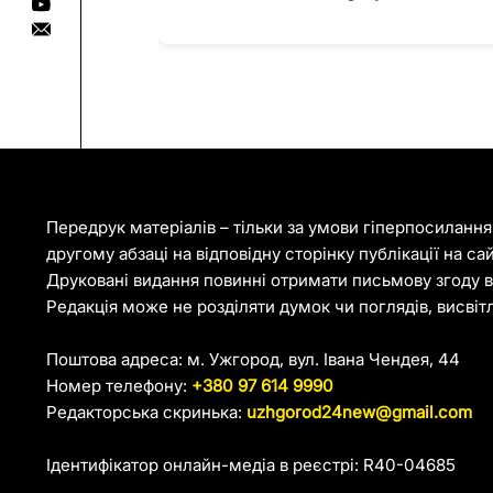
Передрук матеріалів – тільки за умови гіперпосиланн
другому абзаці на відповідну сторінку публікації на са
Друковані видання повинні отримати письмову згоду ві
Редакція може не розділяти думок чи поглядів, висвіт
Поштова адреса: м. Ужгород, вул. Івана Чендея, 44
Номер телефону:
+380 97 614 9990
Редакторська скринька:
uzhgorod24new@gmail.com
Ідентифікатор онлайн-медіа в реєстрі: R40-04685