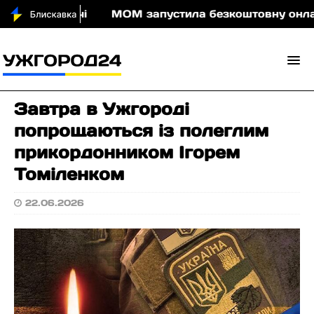
 води вночі
МОМ запустила безкоштовну онлайн-гр
Завтра в Ужгороді
попрощаються із полеглим
прикордонником Ігорем
Томіленком
22.06.2026