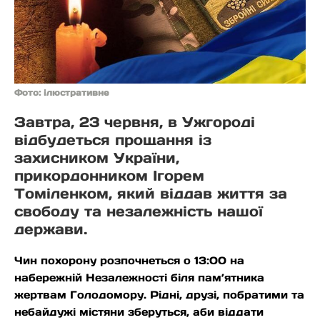
Фото: ілюстративне
Завтра, 23 червня, в Ужгороді
відбудеться прощання із
захисником України,
прикордонником Ігорем
Томіленком, який віддав життя за
свободу та незалежність нашої
держави.
Чин похорону розпочнеться о 13:00 на
набережній Незалежності біля пам’ятника
жертвам Голодомору. Рідні, друзі, побратими та
небайдужі містяни зберуться, аби віддати