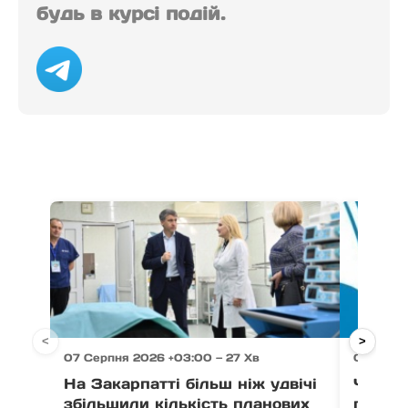
будь в курсі подій.
<
>
07 Серпня 2026 +03:00 — 27 Хв
07 Серпн
На Закарпатті більш ніж удвічі
Через 
збільшили кількість планових
право