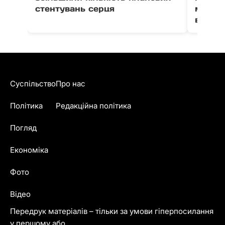
стентувань серця
можут
води в
Суспільство
Про нас
Політика
Редакційна політика
Погляд
Економіка
Фото
Відео
Передрук матеріалів – тільки за умови гіперпосилання
у першому або