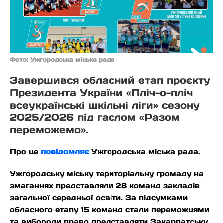
Фото: Ужгородська міська рада
Завершився обласний етап проєкту
Президента України «Пліч-о-пліч
всеукраїнські шкільні ліги» сезону
2025/2026 під гаслом «Разом
переможемо».
Про це
повідомляє
Ужгородська міська рада.
Ужгородську міську територіальну громаду на
змаганнях представляли 28 команд закладів
загальної середньої освіти. За підсумками
обласного етапу 15 команд стали переможцями
та вибороли право представляти Закарпатську