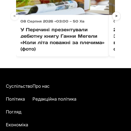
<
>
08 Серпня 2026 +03:00 — 50 Хв
08 Серпн
У Перечині презентували
21 тон
дебютну книгу Ганни Мегели
Закар
«Коли літа поважні за плечима»
вистав
(фото)
співпо
Суспільство
Про нас
Політика
Редакційна політика
Погляд
Економіка