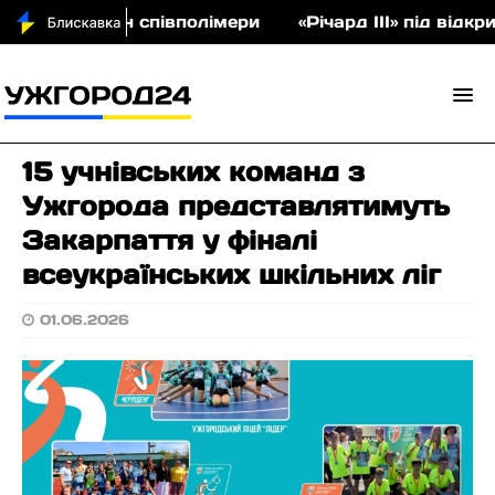
 на аукціон співполімери
«Річард ІІІ» під відкр
15 учнівських команд з
Ужгорода представлятимуть
Закарпаття у фіналі
всеукраїнських шкільних ліг
01.06.2026