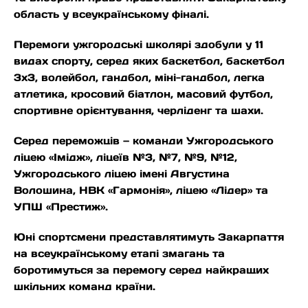
область у всеукраїнському фіналі.
Перемоги ужгородські школярі здобули у 11
видах спорту, серед яких баскетбол, баскетбол
3х3, волейбол, гандбол, міні-гандбол, легка
атлетика, кросовий біатлон, масовий футбол,
спортивне орієнтування, черліденг та шахи.
Серед переможців — команди Ужгородського
ліцею «Імідж», ліцеїв №3, №7, №9, №12,
Ужгородського ліцею імені Августина
Волошина, НВК «Гармонія», ліцею «Лідер» та
УПШ «Престиж».
Юні спортсмени представлятимуть Закарпаття
на всеукраїнському етапі змагань та
боротимуться за перемогу серед найкращих
шкільних команд країни.