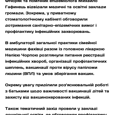
Фічоряк та помічник епідеміолога Михайло
Гафинець відвідали медичні та освітні заклади
громади. Зокрема, у приватному
стоматологічному кабінеті обговорили
дотримання санітарно-епідемічних вимог і
профілактику інфекційних захворювань.
В амбулаторії загальної практики сімейної
медицини фахівці разом із головною лікаркою
Нелією Чорпою розглянули питання реєстрації
інфекційних хвороб, організації профілактичних
щеплень, вакцинації проти вірусу папіломи
людини (ВПЛ) та умов зберігання вакцин.
Окрему увагу приділили роз’яснювальній роботі
з батьками щодо важливості вакцинації дітей та
захисту від вакцинокерованих інфекцій.
Також тематичний захід провели у закладі
дошкільної освіти, де обговорили профілактику