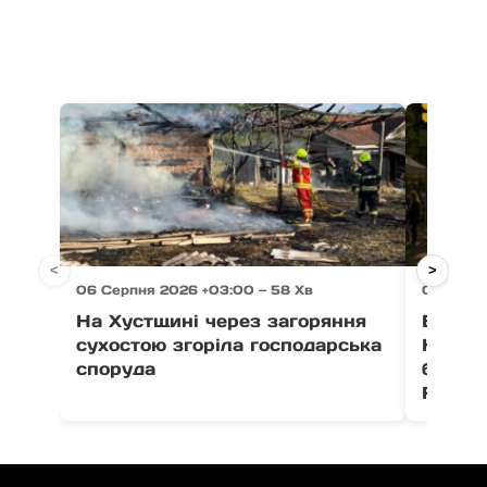
<
>
06 Серпня 2026 +03:00 — 58 Хв
06 Серпн
На Хустщині через загоряння
В Ужго
сухостою згоріла господарська
Незал
споруда
благо
Fest