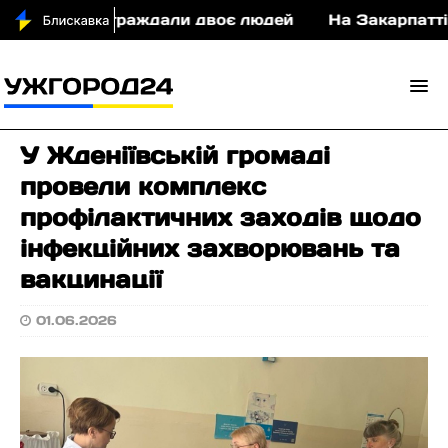
у ДТП постраждали двоє людей
На Закарпатті су
У Жденіївській громаді
провели комплекс
профілактичних заходів щодо
інфекційних захворювань та
вакцинації
01.06.2026