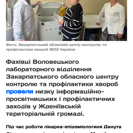
Фото: Закарпатський обласний центр контролю та
профілактики хвороб МОЗ України
Фахівці Воловецького
лабораторного відділення
Закарпатського обласного центру
контролю та профілактики хвороб
провели
низку інформаційно-
просвітницьких і профілактичних
заходів у Жденіївській
територіальній громаді.
Під час роботи лікарка-епідеміологиня Данута