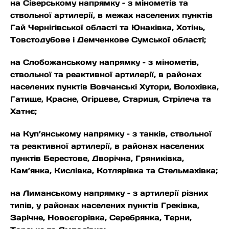
на Сіверському напрямку – з мінометів та
ствольної артилерії, в межах населених пунктів
Гай Чернігівської області та Юнаківка, Хотінь,
Товстодубове і Демченкове Сумської області;
на Слобожанському напрямку – з мінометів,
ствольної та реактивної артилерії, в районах
населених пунктів Вовчанські Хутори, Волохівка,
Гатище, Красне, Огірцеве, Стариця, Стрілеча та
Хатнє;
на Куп’янському напрямку – з танків, ствольної
та реактивної артилерії, в районах населених
пунктів Берестове, Дворічна, Гряниківка,
Кам’янка, Кислівка, Котлярівка та Стельмахівка;
на Лиманському напрямку – з артилерії різних
типів, у районах населених пунктів Греківка,
Зарічне, Новоєгорівка, Серебрянка, Терни,