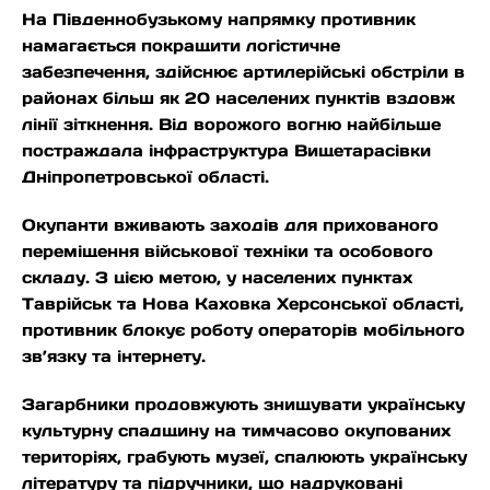
На Південнобузькому напрямку противник
намагається покращити логістичне
забезпечення, здійснює артилерійські обстріли в
районах більш як 20 населених пунктів вздовж
лінії зіткнення. Від ворожого вогню найбільше
постраждала інфраструктура Вищетарасівки
Дніпропетровської області.
Окупанти вживають заходів для прихованого
переміщення військової техніки та особового
складу. З цією метою, у населених пунктах
Таврійськ та Нова Каховка Херсонської області,
противник блокує роботу операторів мобільного
зв’язку та інтернету.
Загарбники продовжують знищувати українську
культурну спадщину на тимчасово окупованих
територіях, грабують музеї, спалюють українську
літературу та підручники, що надруковані