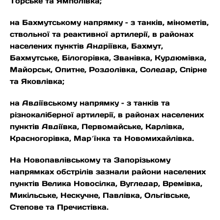
Торське та Ямполівка;
на Бахмутському напрямку – з танків, мінометів,
ствольної та реактивної артилерії, в районах
населених пунктів Андріївка, Бахмут,
Бахмутське, Білогорівка, Званівка, Курдюмівка,
Майорськ, Опитне, Роздолівка, Соледар, Спірне
та Яковлівка;
на Авдіївському напрямку – з танків та
різнокаліберної артилерії, в районах населених
пунктів Авдіївка, Первомайське, Карлівка,
Красногорівка, Марʼїнка та Новомихайлівка.
На Новопавлівському та Запорізькому
напрямках обстрілів зазнали райони населених
пунктів Велика Новосілка, Вугледар, Времівка,
Микільське, Нескучне, Павлівка, Ольгівське,
Степове та Пречистівка.