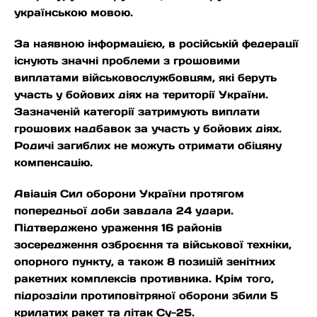
українською мовою.
За наявною інформацією, в російській федерації
існують значні проблеми з грошовими
виплатами військовослужбовцям, які беруть
участь у бойових діях на території України.
Зазначеній категорії затримують виплати
грошових надбавок за участь у бойових діях.
Родичі загиблих не можуть отримати обіцяну
компенсацію.
Авіація Сил оборони України протягом
попередньої доби завдала 24 удари.
Підтверджено ураження 16 районів
зосередження озброєння та військової техніки,
опорного пункту, а також 8 позицій зенітних
ракетних комплексів противника. Крім того,
підрозділи протиповітряної оборони збили 5
крилатих ракет та літак Су-25.