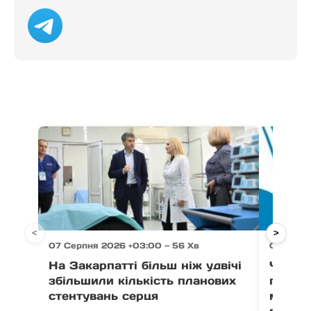
<
>
07 Серпня 2026 +03:00 — 56 Хв
07 Серпн
На Закарпатті більш ніж удвічі
Через 
збільшили кількість планових
право
стентувань серця
можут