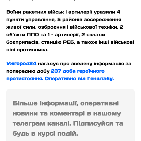
Воїни ракетних військ і артилерії уразили 4
пункти управління, 5 районів зосередження
живої сили, озброєння і військової техніки, 2
об’єкти ППО та 1 – артилерії, 2 склади
боєприпасів, станцію РЕБ, а також інші військові
цілі противника.
Ужгород24
нагадує про зведену інформацію за
попередню добу
237 доба героїчного
протистояння. Оперативно від Генштабу.
Більше інформації, оперативні
новини та коментарі в нашому
телеграм каналі. Підписуйся та
будь в курсі подій.