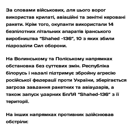
За словами військових, для цього ворог
використав крилаті, авіаційні та зенітні керовані
ракети. Крім того, окупанти використали 14
безпілотних літальних апаратів іранського
виробництва “Shahed -136”, 10 з яких збили
підрозділи Сил оборони.
На Волинському та Поліському напрямках
обстановка без суттєвих змін. Республіка
білорусь і надалі підтримує збройну агресію
російської федерації проти України, зберігається
загроза завдання ракетних та авіаударів, а
також запуск ударних БпЛА “Shahed-136” з її
території.
На інших напрямках противник здійснював
обстріли: