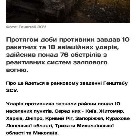
Фото: Генштаб ЗСУ
Протягом доби противник завдав 10
ракетних та 18 авіаційних ударів,
здійснив понад 76 обстрілів з
реактивних систем залпового
вогню.
Про це йдеться в ранковому зведенні Генштабу
ЗСУ.
Ударів противника зазнали райони понад 10
населених пунктів. Серед них – Київ, Житомир,
Харків, Дніпро, Кривий Ріг, Запоріжжя, Курахове
Донецької області, Трихати Миколаївської
області та Миколаїв.