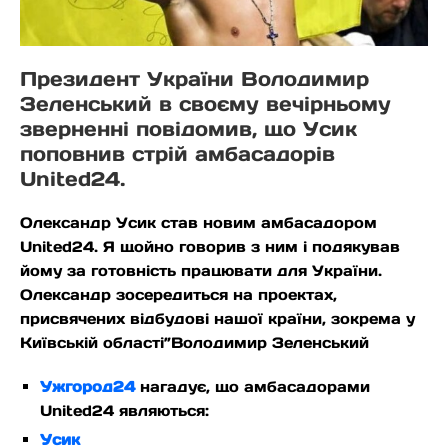
Президент України Володимир
Зеленський в своєму вечірньому
зверненні повідомив, що Усик
поповнив стрій амбасадорів
United24.
Олександр Усик став новим амбасадором
United24. Я щойно говорив з ним і подякував
йому за готовність працювати для України.
Олександр зосередиться на проектах,
присвячених відбудові нашої країни, зокрема у
Київській області”Володимир Зеленський
Ужгород24
нагадує, що амбасадорами
United24 являються:
Усик