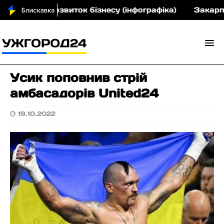
 грн на розвиток бізнесу (інфографіка)
Закарпатс
Усик поповнив стрій
амбасадорів United24
19.10.2022