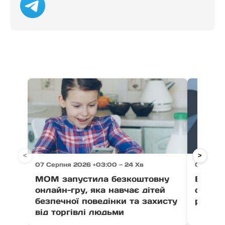
<
>
07 Серпня 2026 +03:00 — 24 Хв
07 Серпн
МОМ запустила безкоштовну
Ветер
онлайн-гру, яка навчає дітей
отрима
безпечної поведінки та захисту
розвит
від торгівлі людьми