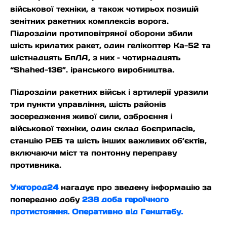
військової техніки, а також чотирьох позицій
зенітних ракетних комплексів ворога.
Підрозділи протиповітряної оборони збили
шість крилатих ракет, один гелікоптер Ка-52 та
шістнадцять БпЛА, з них – чотирнадцять
“Shahed-136”. іранського виробництва.
Підрозділи ракетних військ і артилерії уразили
три пункти управління, шість районів
зосередження живої сили, озброєння і
військової техніки, один склад боєприпасів,
станцію РЕБ та шість інших важливих об’єктів,
включаючи міст та понтонну переправу
противника.
Ужгород24
нагадує про зведену інформацію за
попередню добу
238 доба героїчного
протистояння. Оперативно від Генштабу.