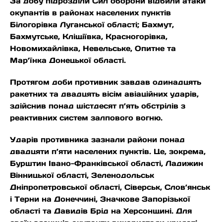
За добу підрозділи Сил оборони відбили атаки
окупантів в районах населених пунктів
Білогорівка Луганської області; Бахмут,
Бахмутське, Кліщіївка, Красногорівка,
Новомихайлівка, Невельське, Опитне та
Мар’їнка Донецької області.
Протягом доби противник завдав одинадцять
ракетних та двадцять вісім авіаційних ударів,
здійснив понад шістдесят п’ять обстрілів з
реактивних систем залпового вогню.
Ударів противника зазнали райони понад
двадцяти п’яти населених пунктів. Це, зокрема,
Бурштин Івано-Франківської області, Ладижин
Вінницької області, Зеленодольськ
Дніпропетровської області, Сіверськ, Слов’янськ
і Терни на Донеччині, Значкове Запорізької
області та Давидів Брід на Херсонщині. Для