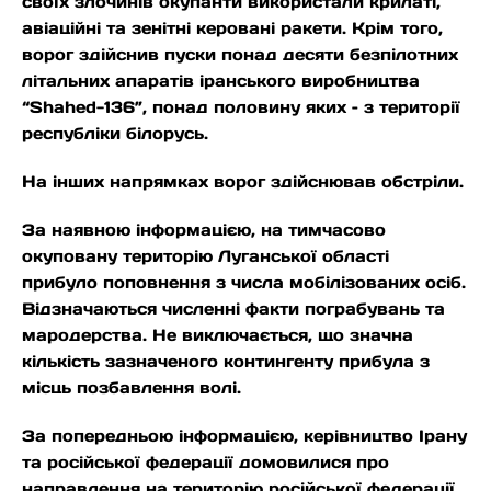
своїх злочинів окупанти використали крилаті,
авіаційні та зенітні керовані ракети. Крім того,
ворог здійснив пуски понад десяти безпілотних
літальних апаратів іранського виробництва
“Shahed-136”, понад половину яких – з території
республіки білорусь.
На інших напрямках ворог здійснював обстріли.
За наявною інформацією, на тимчасово
окуповану територію Луганської області
прибуло поповнення з числа мобілізованих осіб.
Відзначаються численні факти пограбувань та
мародерства. Не виключається, що значна
кількість зазначеного контингенту прибула з
місць позбавлення волі.
За попередньою інформацією, керівництво Ірану
та російської федерації домовилися про
направлення на територію російської федерації