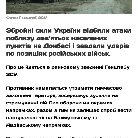
Фото: Генштаб ЗСУ
Збройні сили України відбили атаки
поблизу дев’ятьох населених
пунктів на Донбасі і завдали ударів
по позиціях російських військ.
Про це йдеться в ранковому зведенні Генштабу
ЗСУ.
Противник намагається утримати тимчасово
захоплені території, зосереджує зусилля на
стримуванні дій Сил оборони на окремих
напрямках, разом з тим не залишає спроб вести
наступальні дії на Бахмутському та
Авдіївському напрямках.