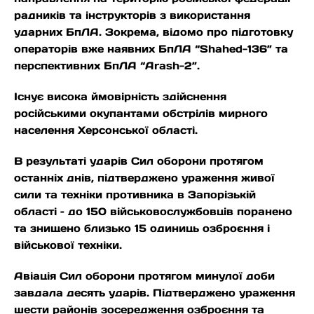
радників та інструкторів з використання
ударних БпЛА. Зокрема, відомо про підготовку
операторів вже наявних БпЛА “Shahed-136” та
перспективних БпЛА “Arash-2”.
Існує висока ймовірність здійснення
російськими окупантами обстрілів мирного
населення Херсонської області.
В результаті ударів Сил оборони протягом
останніх днів, підтверджено ураження живої
сили та техніки противника в Запорізькій
області – до 150 військовослужбовців поранено
та знищено близько 15 одиниць озброєння і
військової техніки.
Авіація Сил оборони протягом минулої доби
завдала десять ударів. Підтверджено ураження
шести районів зосередження озброєння та