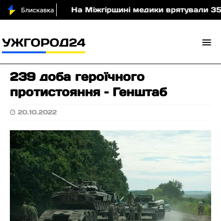
я України
На Міжгірщині медики врятували 35-річ
239 доба героїчного
протистояння – Генштаб
20.10.2022