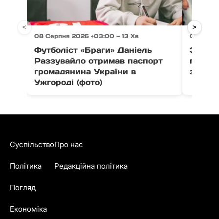
<
>
08 Серпня 2026 +03:00 — 13 Хв
08 Серп
Футболіст «Браги» Даніель
Зі Сіл
Раззувайло отримав паспорт
п’єдес
громадянина України в
здобув
Ужгороді (фото)
Суспільство
Про нас
Політика
Редакційна політика
Погляд
Економіка