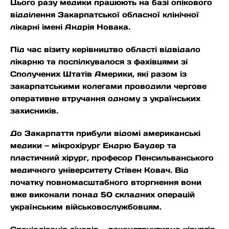
Цього разу медики працюють на базі опікового
відділення Закарпатської обласної клінічної
лікарні імені Андрія Новака.
Під час візиту керівництво області відвідало
лікарню та поспілкувалося з фахівцями зі
Сполучених Штатів Америки, які разом із
закарпатськими колегами проводили чергове
оперативне втручання одному з українських
захисників.
До Закарпаття прибули відомі американські
медики — мікрохірург Ендрю Баудер та
пластичний хірург, професор Пенсильванського
медичного університету Стівен Ковач. Від
початку повномасштабного вторгнення вони
вже виконали понад 50 складних операцій
українським військовослужбовцям.