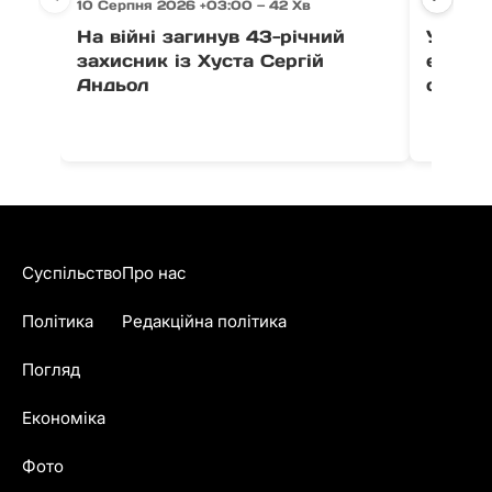
10 Серпня 2026 +03:00 — 42 Хв
10 Серпн
На війні загинув 43-річний
У Мука
захисник із Хуста Сергій
еколог
Андьол
сортув
Суспільство
Про нас
Політика
Редакційна політика
Погляд
Економіка
Фото