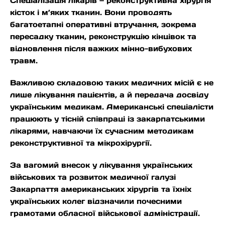
Спеціалізація лікарів — реконструктивна хірургія
кісток і м’яких тканин. Вони проводять
багатоетапні оперативні втручання, зокрема
пересадку тканин, реконструкцію кінцівок та
відновлення після важких мінно-вибухових
травм.
Важливою складовою таких медичних місій є не
лише лікування пацієнтів, а й передача досвіду
українським медикам. Американські спеціалісти
працюють у тісній співпраці із закарпатськими
лікарями, навчаючи їх сучасним методикам
реконструктивної та мікрохірургії.
За вагомий внесок у лікування українських
військових та розвиток медичної галузі
Закарпаття американських хірургів та їхніх
українських колег відзначили почесними
грамотами обласної військової адміністрації.