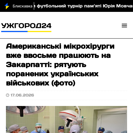
 провели футбольний турнір пам’яті Юрія Мовчана
Американські мікрохірурги
вже ввосьме працюють на
Закарпатті: рятують
поранених українських
військових (фото)
17.06.2026