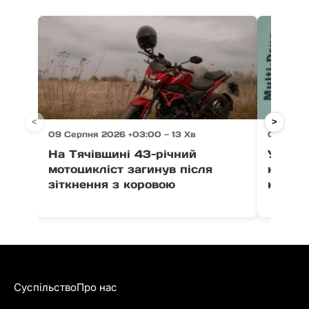
<
>
09 Серпня 2026 +03:00 — 13 Хв
09 Серпн
На Тячівщині 43-річний
У Мука
мотоцикліст загинув після
керува
зіткнення з коровою
наркот
Суспільство
Про нас