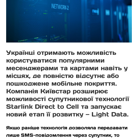
Українці отримають можливість
користуватися популярними
месенджерами та картами навіть у
місцях, де повністю відсутнє або
пошкоджене мобільне покриття.
Компанія Київстар розширює
можливості супутникової технології
Starlink Direct to Cell та запускає
новий етап її розвитку — Light Data.
Якщо раніше технологія дозволяла передавати
лише SMS-повідомлення через супутник, то