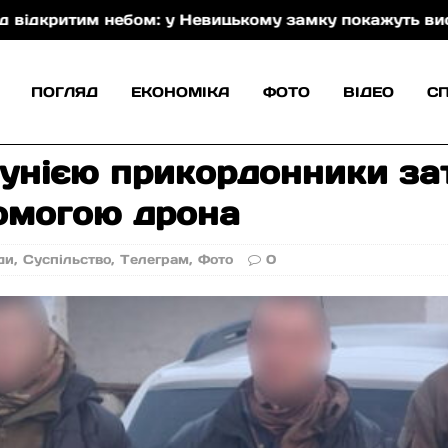
 небом: у Невицькому замку покажуть виставу Закарп
ПОГЛЯД
ЕКОНОМІКА
ФОТО
ВІДЕО
С
мунією прикордонники за
омогою дрона
ди
,
Суспільство
,
Телеграм
,
Фото
0