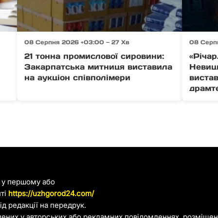
08 Серпня 2026 +03:00 — 27 Хв
08 Серп
21 тонна промислової сировини:
«Річар
Закарпатська митниця виставила
Невиц
на аукціон співполімери
виста
драмт
я у першому або
йті
https://uzhgorod24.com/
д редакції на передрук.
лених у авторських або рекламних повідомленнях, розміщени