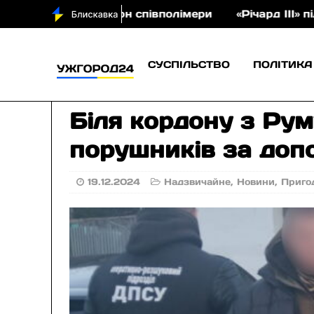
 аукціон співполімери
«Річард ІІІ» під відкритим
СУСПІЛЬСТВО
ПОЛІТИКА
Біля кордону з Ру
порушників за доп
19.12.2024
Надзвичайне
,
Новини
,
Приго