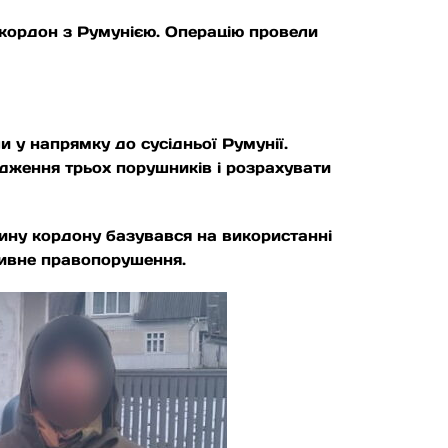
 кордон з Румунією. Операцію провели
 у напрямку до сусідньої Румунії.
дження трьох порушників і розрахувати
тину кордону базувався на використанні
тивне правопорушення.