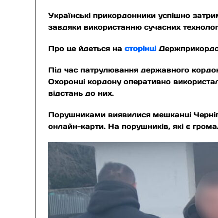
Українські прикордонники успішно затрим
завдяки використанню сучасних технолог
Про це йдеться на
сторінці
Держприкордо
Під час патрулювання державного кордону
Охоронці кордону оперативно використал
відстань до них.
Порушниками виявилися мешканці Чернігів
онлайн-карти. На порушників, які є гром