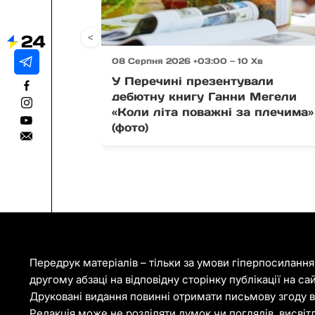
<
08 Серпня 2026 +03:00 — 10 Хв
У Перечині презентували
дебютну книгу Ганни Мегели
«Коли літа поважні за плечима»
(фото)
Передрук матеріалів – тільки за умови гіперпосиланн
другому абзаці на відповідну сторінку публікації на са
Друковані видання повинні отримати письмову згоду ві
Редакція може не розділяти думок чи поглядів, висвіт