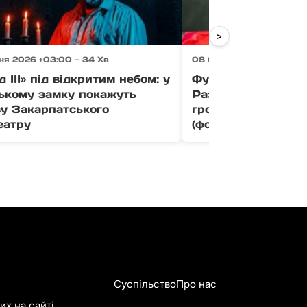
>
ня 2026 +03:00 — 34 Хв
08 Серпня 2026 +03:00 
д ІІІ» під відкритим небом: у
Футболіст «Браги»
ькому замку покажуть
Раззувайло отрим
ву Закарпатського
громадянина Украї
еатру
(фото)
Суспільство
Про нас
х на сайті.