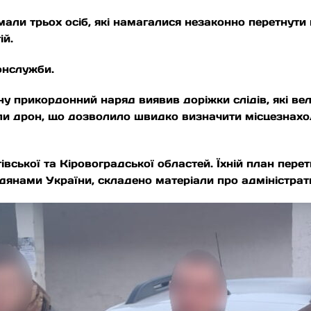
али трьох осіб, які намагалися незаконно перетнути
ій.
нслужби.
 прикордонний наряд виявив доріжки слідів, які вели
и дрон, що дозволило швидко визначити місцезнахо
ської та Кіровоградської областей. Їхній план пере
адянами України, складено матеріали про адміністра