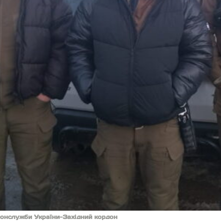
донслужби України-Західний кордон