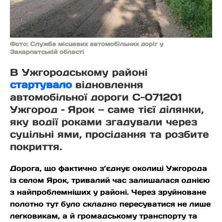
Фото: Служба місцевих автомобільних доріг у
Закарпатській області
В Ужгородському районі
стартувало
відновлення
автомобільної дороги С-071201
Ужгород – Ярок — саме тієї ділянки,
яку водії роками згадували через
суцільні ями, просідання та розбите
покриття.
Дорога, що фактично з’єднує околиці Ужгорода
із селом Ярок, тривалий час залишалася однією
з найпроблемніших у районі. Через зруйноване
полотно тут було складно пересуватися не лише
легковикам, а й громадському транспорту та