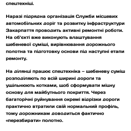
спецтехніці.
Наразі підрядна організація Служби місцевих
автомобільних доріг та розвитку інфраструктури
Закарпаття проводить активні ремонтні роботи.
На об’єкті вже виконують влаштування
щебеневої суміші, вирівнювання дорожнього
полотна та підготовку основи під наступні етапи
ремонту.
На ділянці працює спецтехніка — щебеневу суміш
розподіляють по всій ширині дороги та
ущільнюють котками, щоб сформувати міцну
основу для майбутнього покриття. Через
багаторічні руйнування окремі відрізки дороги
практично втратили свій нормальний профіль,
тому дорожникам доводиться фактично
«перезбирати» полотно.