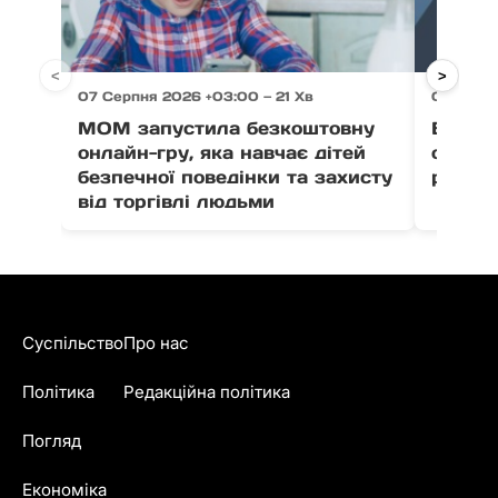
<
>
07 Серпня 2026 +03:00 — 21 Хв
07 Серпн
МОМ запустила безкоштовну
Ветер
онлайн-гру, яка навчає дітей
отрима
безпечної поведінки та захисту
розвит
від торгівлі людьми
Суспільство
Про нас
Політика
Редакційна політика
Погляд
Економіка