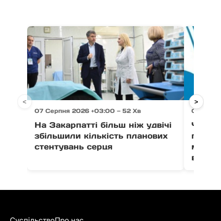
<
>
07 Серпня 2026 +03:00 — 52 Хв
07 Серпн
На Закарпатті більш ніж удвічі
Через 
збільшили кількість планових
право
стентувань серця
можут
води в
Суспільство
Про нас