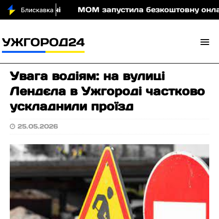
 води вночі
МОМ запустила безкоштовну онлайн-гр
Увага водіям: на вулиці
Лендєла в Ужгороді частково
ускладнили проїзд
25.05.2026