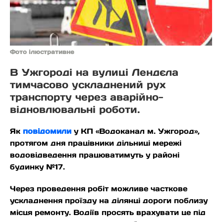
Фото ілюстративне
В Ужгороді на вулиці Лендєла
тимчасово ускладнений рух
транспорту через аварійно-
відновлювальні роботи.
Як
повідомили
у КП «Водоканал м. Ужгород»,
протягом дня працівники дільниці мережі
водовідведення працюватимуть у районі
будинку №17.
Через проведення робіт можливе часткове
ускладнення проїзду на ділянці дороги поблизу
місця ремонту. Водіїв просять врахувати це під