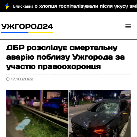
 20-річного хлопця госпіталізували після укусу змії
ДБР розслідує смертельну
аварію поблизу Ужгорода за
участю правоохоронця
17.10.2022