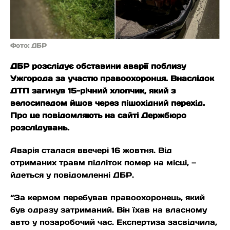
Фото: ДБР
ДБР розслідує обставини аварії поблизу
Ужгорода за участю правоохоронця. Внаслідок
ДТП загинув 15-річний хлопчик, який з
велосипедом йшов через пішохідний перехід.
Про це повідомляють на сайті Держбюро
розслідувань.
Аварія сталася ввечері 16 жовтня. Від
отриманих травм підліток помер на місці, —
йдеться у повідомленні ДБР.
“За кермом перебував правоохоронець, який
був одразу затриманий. Він їхав на власному
авто у позаробочий час. Експертиза засвідчила,