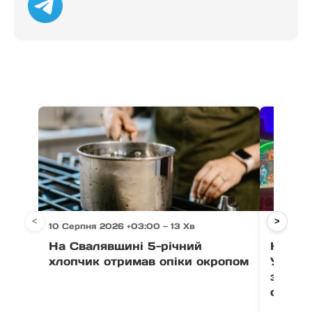
<
>
10 Серпня 2026 +03:00 — 13 Хв
10 Серпн
На Свалявщині 5-річний
Кіно п
хлопчик отримав опіки окропом
Ужгор
завер
сусідів