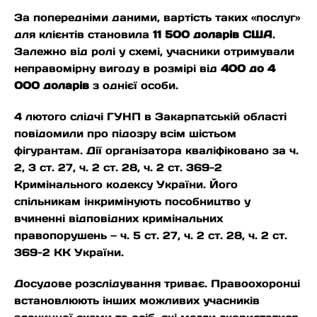
За попередніми даними, вартість таких «послуг»
для клієнтів становила
11 500 доларів США
.
Залежно від ролі у схемі, учасники отримували
неправомірну вигоду в розмірі від
400 до 4
000 доларів
з однієї особи.
4 лютого слідчі ГУНП в Закарпатській області
повідомили про підозру всім шістьом
фігурантам. Дії організатора кваліфіковано за ч.
2, 3 ст. 27, ч. 2 ст. 28, ч. 2 ст. 369-2
Кримінального кодексу України. Його
спільникам інкримінують пособництво у
вчиненні відповідних кримінальних
правопорушень — ч. 5 ст. 27, ч. 2 ст. 28, ч. 2 ст.
369-2 КК України.
Досудове розслідування триває. Правоохоронці
встановлюють інших можливих учасників