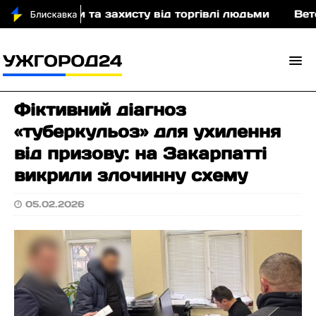
поведінки та захисту від торгівлі людьми
Ветера
Фіктивний діагноз
«туберкульоз» для ухилення
від призову: на Закарпатті
викрили злочинну схему
05.02.2026