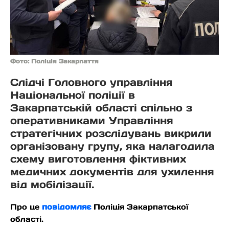
Фото: Поліція Закарпаття
Слідчі Головного управління
Національної поліції в
Закарпатській області спільно з
оперативниками Управління
стратегічних розслідувань викрили
організовану групу, яка налагодила
схему виготовлення фіктивних
медичних документів для ухилення
від мобілізації.
Про це
повідомляє
Поліція Закарпатської
області.