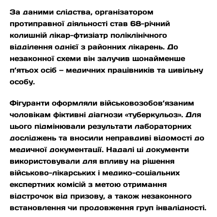
За даними слідства, організатором
протиправної діяльності став 68-річний
колишній лікар-фтизіатр поліклінічного
відділення однієї з районних лікарень. До
незаконної схеми він залучив щонайменше
п’ятьох осіб — медичних працівників та цивільну
особу.
Фігуранти оформляли військовозобов’язаним
чоловікам фіктивні діагнози «туберкульоз». Для
цього підмінювали результати лабораторних
досліджень та вносили неправдиві відомості до
медичної документації. Надалі ці документи
використовували для впливу на рішення
військово-лікарських і медико-соціальних
експертних комісій з метою отримання
відстрочок від призову, а також незаконного
встановлення чи продовження груп інвалідності.