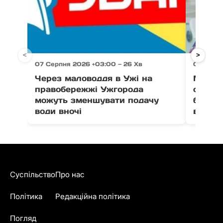
<
>
07 Серпня 2026 +03:00 — 26 Хв
07 Серпн
Через маловоддя в Ужі на
МОМ з
правобережжі Ужгорода
онлайн
можуть зменшувати подачу
безпеч
води вночі
від то
Суспільство
Про нас
Політика
Редакційна політика
Погляд