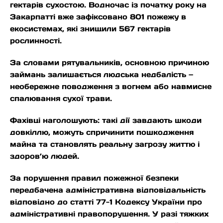
гектарів сухостою. Водночас із початку року на
Закарпатті вже зафіксовано 801 пожежу в
екосистемах, які знищили 567 гектарів
рослинності.
За словами рятувальників, основною причиною
займань залишається людська недбалість —
необережне поводження з вогнем або навмисне
спалювання сухої трави.
Фахівці наголошують: такі дії завдають шкоди
довкіллю, можуть спричинити пошкодження
майна та становлять реальну загрозу життю і
здоров’ю людей.
За порушення правил пожежної безпеки
передбачена адміністративна відповідальність
відповідно до статті 77-1 Кодексу України про
адміністративні правопорушення. У разі тяжких