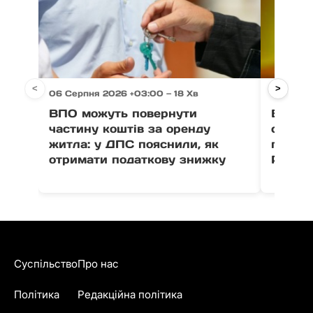
<
>
06 Серпня 2026 +03:00 — 18 Хв
06 Серпн
ВПО можуть повернути
Виногр
частину коштів за оренду
серпня
житла: у ДПС пояснили, як
полегл
отримати податкову знижку
Роздя
Суспільство
Про нас
Політика
Редакційна політика