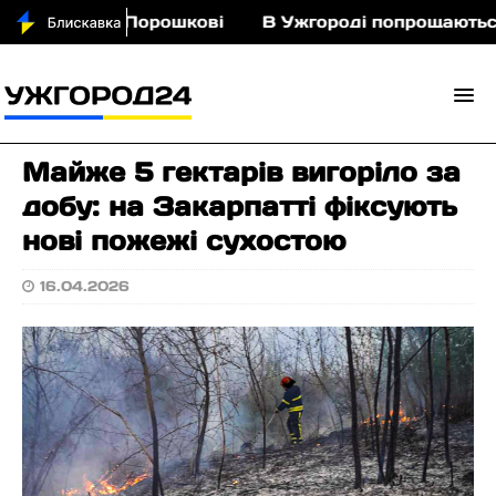
з кіньми у Порошкові
В Ужгороді попрощаються 
Майже 5 гектарів вигоріло за
добу: на Закарпатті фіксують
нові пожежі сухостою
16.04.2026