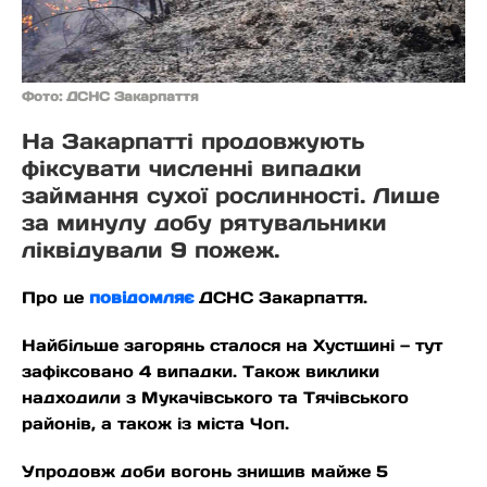
Фото: ДСНС Закарпаття
На Закарпатті продовжують
фіксувати численні випадки
займання сухої рослинності. Лише
за минулу добу рятувальники
ліквідували 9 пожеж.
Про це
повідомляє
ДСНС Закарпаття.
Найбільше загорянь сталося на Хустщині — тут
зафіксовано 4 випадки. Також виклики
надходили з Мукачівського та Тячівського
районів, а також із міста Чоп.
Упродовж доби вогонь знищив майже 5