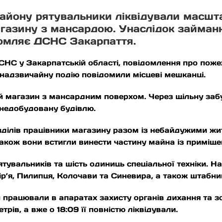
району рятувальники ліквідували масшт
газину з мансардою. Унаслідок займан
домляє ДСНС Закарпаття.
СНС у Закарпатській області, повідомлення про поже
 надзвичайну подію повідомили місцеві мешканці.
 магазин з мансардним поверхом. Через щільну заб
 недобудовану будівлю.
зділів працівники магазину разом із небайдужими ж
акож вони встигли винести частину майна із приміще
ятувальників та шість одиниць спеціальної техніки. 
ір’я, Пилипця, Колочави та Синевира, а також штабни
працювали в апаратах захисту органів дихання та з
рів, а вже о 18:09 її повністю ліквідували.