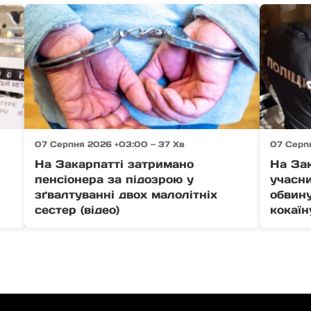
07 Серпня 2026 +03:00 — 37 Хв
07 Серпн
На Закарпатті затримано
На За
пенсіонера за підозрою у
учасни
зґвалтуванні двох малолітніх
обвину
сестер (відео)
кокаїн