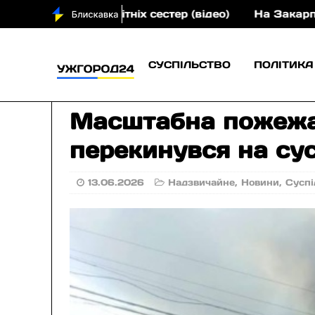
х сестер (відео)
На Закарпатті судитимуть учасник
СУСПІЛЬСТВО
ПОЛІТИКА
Масштабна пожежа в
перекинувся на сус
13.06.2026
Надзвичайне
,
Новини
,
Суспі