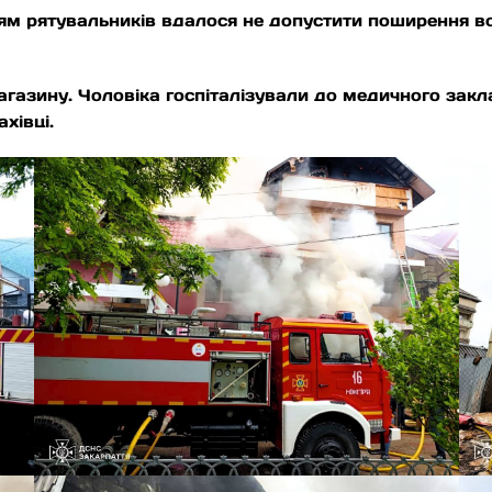
м рятувальників вдалося не допустити поширення вог
газину. Чоловіка госпіталізували до медичного закл
хівці.