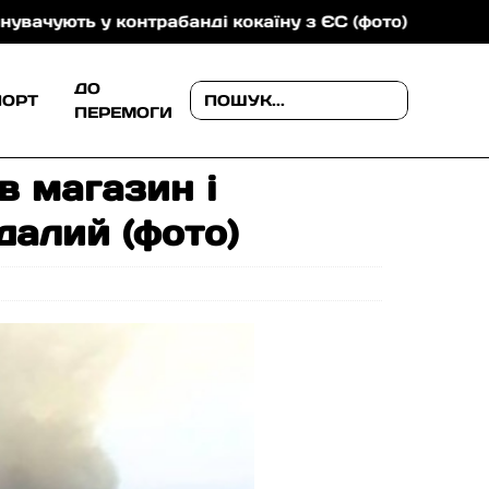
і кокаїну з ЄС (фото)
Програму «Доступні ліки» р
ДО
ПОРТ
ПЕРЕМОГИ
в магазин і
далий (фото)