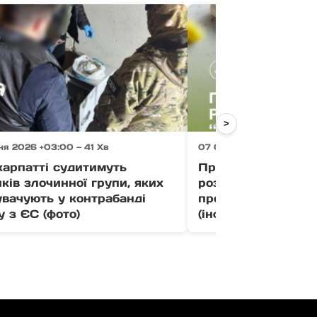
>
я 2026 +03:00 — 41 Хв
07 Серпня 2026 +03:00 
карпатті судитимуть
Програму «Доступн
ків злочинної групи, яких
розширили: як от
вачують у контрабанді
препарати безопл
у з ЄС (фото)
(інфографіка)