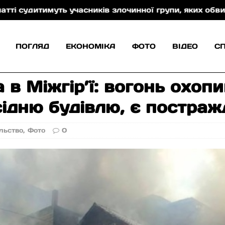
ів злочинної групи, яких обвинувачують у контрабанд
ПОГЛЯД
ЕКОНОМІКА
ФОТО
ВІДЕО
С
 Міжгір’ї: вогонь охопи
ідню будівлю, є постраж
льство
,
Фото
0