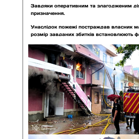
Завдяки оперативним та злагодженим дія
призначення.
Унаслідок пожежі постраждав власник ма
розмір завданих збитків встановлюють фа