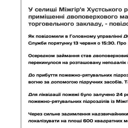
У селищі Міжгір’я Хустського 
приміщенні двоповерхового ма
торговельного закладу, – пові
Як повідомили в Головному управлінні Д
Служби порятунку 13 червня о 15:30. Про
Осередком займання став двоповерховий
перекинулося на розташовану неподалік
До прибуття пожежно-рятувальних підро
вогню за допомогою підручних засобів. Т
Для ліквідації пожежі було залучено 24 р
пожежно-рятувальних підрозділів із Міжг
Через сильне задимлення надзвичайники 
локалізувати на площі 600 квадратних мет