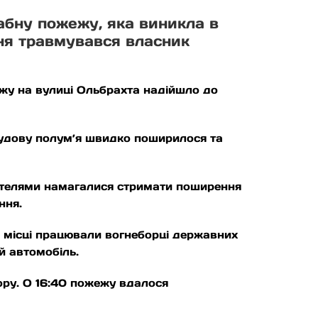
абну пожежу, яка виникла в
ня травмувався власник
жу на вулиці Ольбрахта надійшло до
удову полум’я швидко поширилося та
ителями намагалися стримати поширення
ння.
На місці працювали вогнеборці державних
й автомобіль.
ору. О 16:40 пожежу вдалося