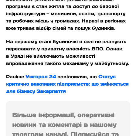
програми є стан житла та доступ до базової
інфраструктури — медицини, освіти, транспорту
та робочих місць у громадах. Наразі в регіонах
вже триває відбір сімей та пошук будинків.
На першому етапі будиночкі в селі не планують
передавати у приватну власність ВПО. Однак
в Уряді не виключають можливості
впровадження такого механізму у майбутньому.
Раніше
Ужгород 24
повідомляв, що
Статус
критично важливих підприємств: що змінюється
для бізнесу Закарпаття
Більше інформації, оперативні
новини та коментарі в нашому
телеграм каналі. Підписуйся та