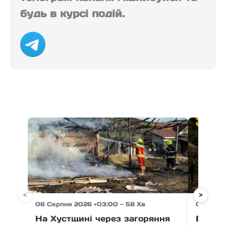
будь в курсі подій.
<
>
06 Серпня 2026 +03:00 — 58 Хв
06 Серпн
На Хустщині через загоряння
В Ужго