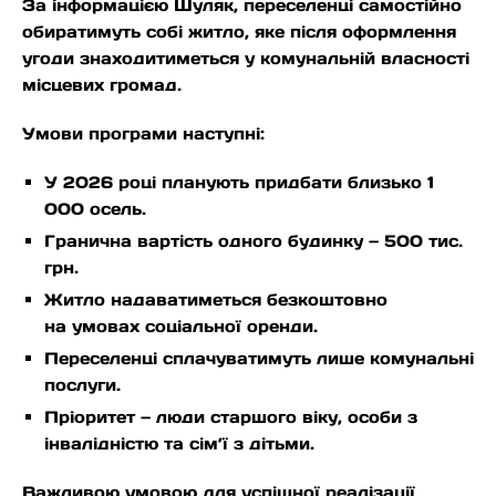
За інформацією Шуляк, переселенці самостійно
обиратимуть собі житло, яке після оформлення
угоди знаходитиметься у комунальній власності
місцевих громад.
Умови програми наступні:
У 2026 році планують придбати близько 1
000 осель.
Гранична вартість одного будинку — 500 тис.
грн.
Житло надаватиметься безкоштовно
на умовах соціальної оренди.
Переселенці сплачуватимуть лише комунальні
послуги.
Пріоритет — люди старшого віку, особи з
інвалідністю та сім’ї з дітьми.
Важливою умовою для успішної реалізації