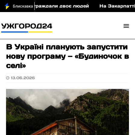
у ДТП постраждали двоє людей
На Закарпатті су
В Україні планують запустити
нову програму — «Будиночок в
селі»
13.06.2026