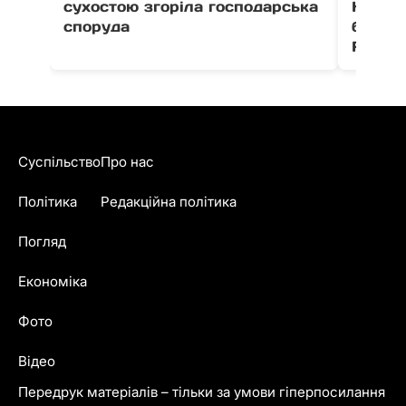
сухостою згоріла господарська
Незал
споруда
благо
Fest
Суспільство
Про нас
Політика
Редакційна політика
Погляд
Економіка
Фото
Відео
Передрук матеріалів – тільки за умови гіперпосилання