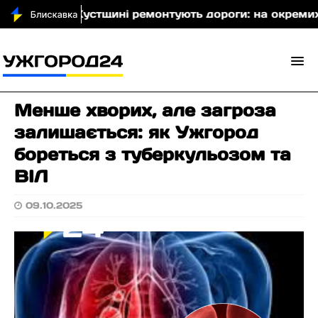
о)
На Хустщині ремонтують дороги: на окремих ді
Менше хворих, але загроза
залишається: як Ужгород
бореться з туберкульозом та
ВІЛ
09.10.2025