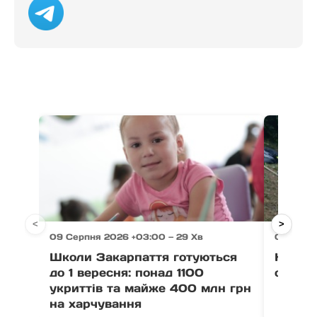
<
>
09 Серпня 2026 +03:00 — 29 Хв
09 Серпн
Школи Закарпаття готуються
На Рах
до 1 вересня: понад 1100
одна л
укриттів та майже 400 млн грн
на харчування