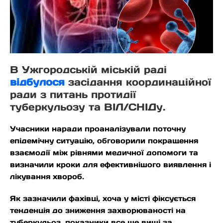
В Ужгородській міській раді
відбулося
засідання координаційної
ради з питань протидії
туберкульозу та ВІЛ/СНІДу.
Учасники наради проаналізували поточну
епідемічну ситуацію, обговорили покращення
взаємодії між рівнями медичної допомоги та
визначили кроки для ефективнішого виявлення і
лікування хвороб.
Як зазначили фахівці, хоча у місті фіксується
тенденція до зниження захворюваності на
туберкульоз, показники все ще вищі за