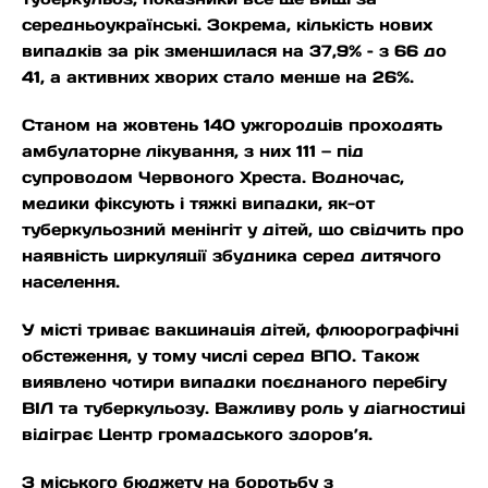
середньоукраїнські. Зокрема, кількість нових
випадків за рік зменшилася на 37,9% – з 66 до
41, а активних хворих стало менше на 26%.
Станом на жовтень 140 ужгородців проходять
амбулаторне лікування, з них 111 — під
супроводом Червоного Хреста. Водночас,
медики фіксують і тяжкі випадки, як-от
туберкульозний менінгіт у дітей, що свідчить про
наявність циркуляції збудника серед дитячого
населення.
У місті триває вакцинація дітей, флюорографічні
обстеження, у тому числі серед ВПО. Також
виявлено чотири випадки поєднаного перебігу
ВІЛ та туберкульозу. Важливу роль у діагностиці
відіграє Центр громадського здоров’я.
З міського бюджету на боротьбу з