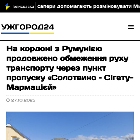
карпатські сапери допомагають розміновувати Мико
На кордоні з Румунією
продовжено обмеження руху
транспорту через пункт
пропуску «Солотвино – Сігету-
Мармацієй»
27.10.2025