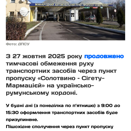
Фото: ДПСУ
З 27 жовтня 2025 року
продовжено
тимчасові обмеження руху
транспортних засобів через пункт
пропуску «Солотвино – Сігету-
Мармацієй» на українсько-
румунському кордоні.
У будні дні (з понеділка по п’ятницю) з 9:00 до
15:30 оформлення транспортних засобів буде
призупинене.
Пішохідне сполучення через пункт пропуску