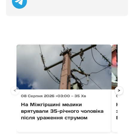
<
>
08 Серпня 2026 +03:00 — 35 Хв
08 Серп
На Міжгірщині медики
На За
врятували 35-річного чоловіка
заявив
після ураження струмом
Берег