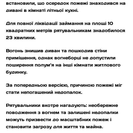
встановили, що осередок пожежі знаходився на
дивані в кімнаті літньої кухні.
Для повної ліквідації займання на площі 10
квадратних метрів рятувальникам знадобилося
23 хвилини.
Вогонь знищив диван та пошкодив стіни
приміщення, однак вогнеборці не допустили
поширення полум’я на інші кімнати житлового
будинку.
За попередньою версією, причиною пожежі міг
стати непогашений недопалок.
Рятувальники вкотре нагадують: необережне
поводження з вогнем та залишені недопалки
можуть призвести до масштабних пожеж і
становити загрозу для життя та майна.