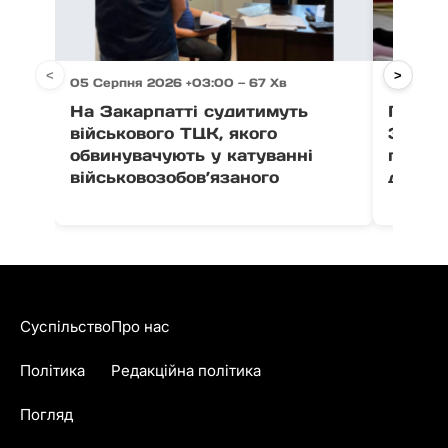
<
>
05 Серпня 2026 +03:00 — 67 Хв
05 Серп
На Закарпатті судитимуть
Після 
військового ТЦК, якого
Закар
обвинувачують у катуванні
поруш
військовозобов’язаного
дитячо
Суспільство
Про нас
Політика
Редакційна політика
Погляд