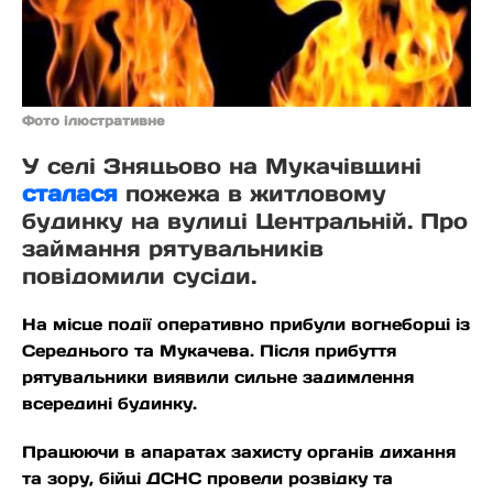
Фото ілюстративне
У селі Зняцьово на Мукачівщині
сталася
пожежа в житловому
будинку на вулиці Центральній. Про
займання рятувальників
повідомили сусіди.
На місце події оперативно прибули вогнеборці із
Середнього та Мукачева. Після прибуття
рятувальники виявили сильне задимлення
всередині будинку.
Працюючи в апаратах захисту органів дихання
та зору, бійці ДСНС провели розвідку та