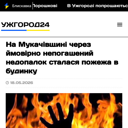
з кіньми у Порошкові
В Ужгороді попрощаються 
На Мукачівщині через
ймовірно непогашений
недопалок сталася пожежа в
будинку
18.05.2026