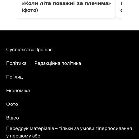
«Коли літа поважні за плечима»
вистав
(фото)
співпо
Суспільство
Про нас
Політика
Редакційна політика
Погляд
Економіка
Фото
Відео
Передрук матеріалів – тільки за умови гіперпосилання
у першому або