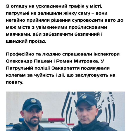
З огляду на ускладнений трафік у місті,
патрульні не залишили жінку саму — вони
негайно прийняли рішення супроводити авто до
меж міста з увімкненими проблисковими
маячками, аби забезпечити безпечний і
швидкий проїзд.
Професійно та людяно спрацювали інспектори
Олександр Пацкан і Роман Митровка. У
Патрульній поліції Закарпаття подякували
колегам за чуйність і дії, що заслуговують на
повагу.