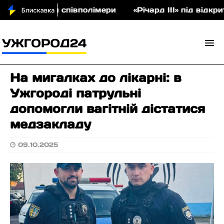
а аукціон співполімери
«Річард ІІІ» під відкрит
На мигалках до лікарні: в
Ужгороді патрульні
допомогли вагітній дістатися
медзакладу
09.10.2025