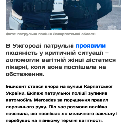
Фото: патрульна поліція Закарпатської області
В Ужгороді патрульні
проявили
людяність у критичній ситуації —
допомогли вагітній жінці дістатися
лікарні, коли вона поспішала на
обстеження.
Інцидент стався вчора на вулиці Карпатської
України. Екіпаж патрульної поліції зупинив
автомобіль Mercedes за порушення правил
дорожнього руху. Під час розмови водійка
пояснила, що поспішає до медичного закладу і
перебуває на пізньому терміні вагітності.