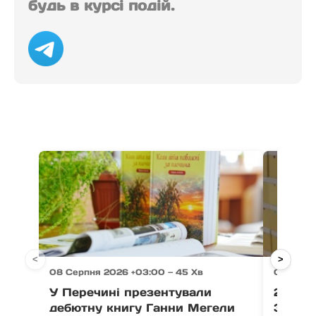
будь в курсі подій.
<
>
08 Серпня 2026 +03:00 — 45 Хв
08 Серп
У Перечині презентували
21 тон
дебютну книгу Ганни Мегели
Закар