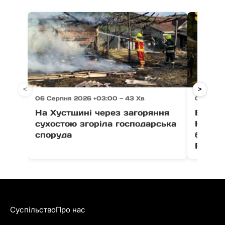
<
>
06 Серпня 2026 +03:00 — 43 Хв
06 Серп
На Хустщині через загоряння
В Ужго
сухостою згоріла господарська
Незал
споруда
благо
Fest
Суспільство
Про нас