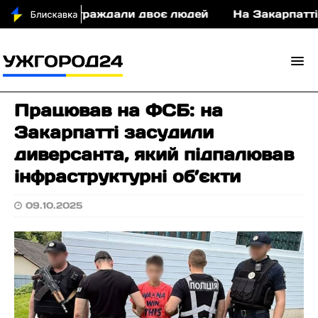
у ДТП постраждали двоє людей
На Закарпатті су
Працював на ФСБ: на
Закарпатті засудили
диверсанта, який підпалював
інфраструктурні об’єкти
09.10.2025