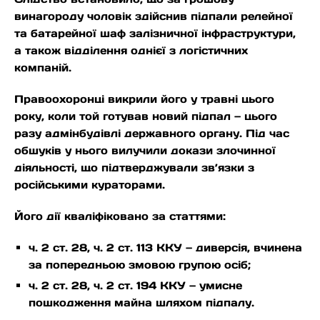
винагороду чоловік здійснив підпали релейної
та батарейної шаф залізничної інфраструктури,
а також відділення однієї з логістичних
компаній.
Правоохоронці викрили його у травні цього
року, коли той готував новий підпал — цього
разу адмінбудівлі державного органу. Під час
обшуків у нього вилучили докази злочинної
діяльності, що підтверджували зв’язки з
російськими кураторами.
Його дії кваліфіковано за статтями:
ч. 2 ст. 28, ч. 2 ст. 113 ККУ — диверсія, вчинена
за попередньою змовою групою осіб;
ч. 2 ст. 28, ч. 2 ст. 194 ККУ — умисне
пошкодження майна шляхом підпалу.