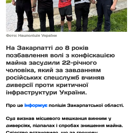
Фото: Нацполіція України
На Закарпатті до 8 років
позбавлення волі з конфіскацією
майна засудили 22-річного
чоловіка, який за завданням
російських спецслужб вчиняв
диверсії проти критичної
інфраструктури України.
Про це
інформує
поліція Закарпатської області.
Суд визнав місцевого мешканця винним у
диверсіях, підпалах і спробах знищення майна.
Слідство встановило, що за грошову