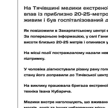
На Тячівщині медики екстреної
впав із приблизно 20–25-метро
живим і був госпіталізований д
Як повідомили в Закарпатському центрі ек
За попередньою інформацією, у селі Ганич
висоти близько 20–25 метрів і опинився у 
На місці події постраждалому надали нев
підтримку.
У чоловіка діагностували різану рану голов
стану його доправили до Тячівської центр
На виклику працювала бригада екстреної
техніка Івана Кубарича.
Медики вкотре наголошують, що вживання
мостів, доріг та інших небезпечних місць.