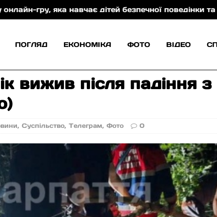
є дітей безпечної поведінки та захисту від торгівлі
ПОГЛЯД
ЕКОНОМІКА
ФОТО
ВІДЕО
С
ік вижив після падіння з
о)
овини
,
Суспільство
,
Телеграм
,
Фото
0