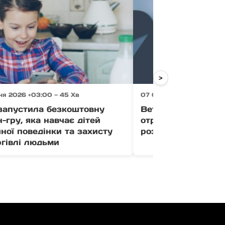
>
ня 2026 +03:00 — 45 Хв
07 Серпня 2026 +03:00 
апустила безкоштовну
Ветерани Закарпа
-гру, яка навчає дітей
отримати до 1 млн
ної поведінки та захисту
розвиток бізнесу (
ргівлі людьми