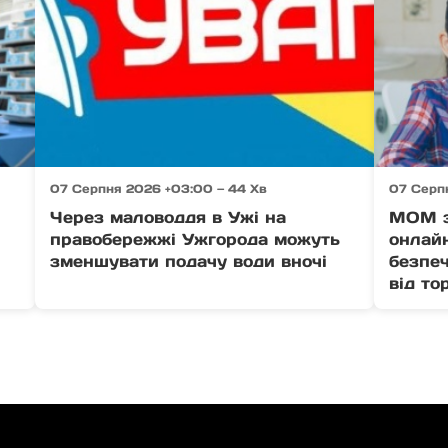
07 Серпня 2026 +03:00 — 44 Хв
07 Серп
Через маловоддя в Ужі на
МОМ з
правобережжі Ужгорода можуть
онлайн
зменшувати подачу води вночі
безпеч
від то