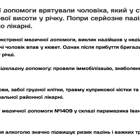
 допомоги врятували чоловіка, який у ст
вої висоти у річку. Попри серйозне пад
о лікарні.
стреної медичної допомоги, виклик надійшов у неділю,
і чоловік впав у кювет. Однак після прибуття бригад
річці.
ідкладну допомогу: провели іммобілізацію, знеболен
и, забої грудної клітки, травму куприкової кістки та ч
альної районної лікарні.
 медичної допомоги №1409 у складі парамедика Іван
 алкоголю значно підвищує ризик падінь і важких тр