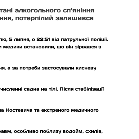
ані алкогольного сп’яніння
іння, потерпілий залишився
 5 липня, о 22:51 від патрульної поліції.
и медики встановили, що він зірвався з
ня, а за потреби застосували кисневу
исленні садна на тілі. Після стабілізації
а Костевича та екстреного медичного
авм, особливо поблизу водойм, схилів,