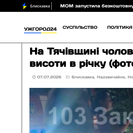
МОМ запустила безкоштовну онлайн-гру, яка навча
СУСПІЛЬСТВО
ПОЛІТИКА
На Тячівщині чолов
висоти в річку (фот
07.07.2026
Блискавка
,
Надзвичайне
,
Н