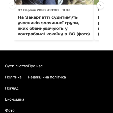
<
>
07 Серпня 2026 +03:00 — 11 Хв
07 Серпн
На Закарпатті судитимуть
Програ
учасників злочинної групи,
розши
яких обвинувачують у
препа
контрабанді кокаїну з ЄС (фото)
(інфог
Суспільство
Про нас
Політика
Редакційна політика
Погляд
Економіка
Фото