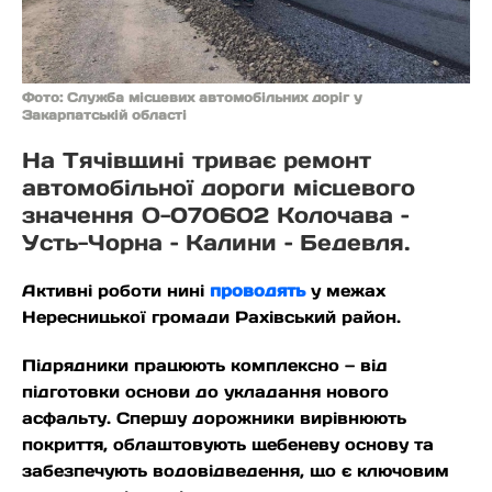
Фото: Служба місцевих автомобільних доріг у
Закарпатській області
На Тячівщині триває ремонт
автомобільної дороги місцевого
значення О-070602 Колочава –
Усть-Чорна – Калини – Бедевля.
Активні роботи нині
проводять
у межах
Нересницької громади Рахівський район.
Підрядники працюють комплексно — від
підготовки основи до укладання нового
асфальту. Спершу дорожники вирівнюють
покриття, облаштовують щебеневу основу та
забезпечують водовідведення, що є ключовим