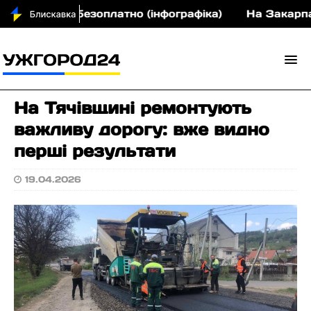
епарати безоплатно (інфографіка)
На Закарпатті 
На Тячівщині ремонтують
важливу дорогу: вже видно
перші результати
19.04.2026