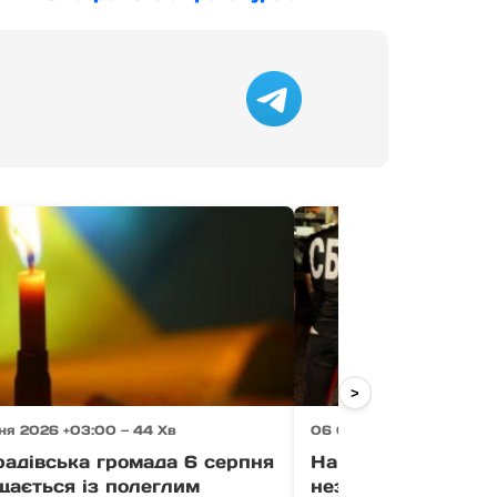
>
ня 2026 +03:00 — 44 Хв
06 Серпня 2026 +03:00 
радівська громада 6 серпня
На Закарпатті вик
щається із полеглим
незаконного пере