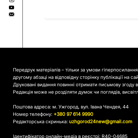
Передрук матеріалів – тільки за умови гіперпосиланн
другому абзаці на відповідну сторінку публікації на са
Друковані видання повинні отримати письмову згоду ві
Редакція може не розділяти думок чи поглядів, висвіт
Поштова адреса: м. Ужгород, вул. Івана Чендея, 44
Номер телефону:
+380 97 614 9990
Редакторська скринька:
uzhgorod24new@gmail.com
Ідентифікатор онлайн-медіа в реєстрі: R40-04685