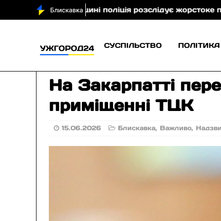
 Ужгородщині поліція розслідує жорстоке поводження
СУСПІЛЬСТВО
ПОЛІТИКА
На Закарпатті пере
приміщенні ТЦК
15.06.2026
Блискавка
,
Важливо
,
Надзв