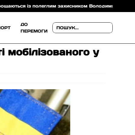
 із полеглим захисником Володимиром Йорданом
ДО
ПОРТ
ПЕРЕМОГИ
і мобілізованого у