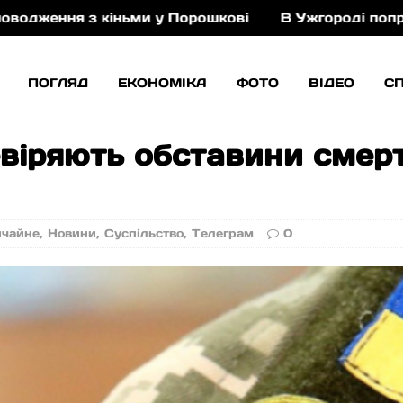
 з кіньми у Порошкові
В Ужгороді попрощаються
ПОГЛЯД
ЕКОНОМІКА
ФОТО
ВІДЕО
С
віряють обставини смерт
ичайне
,
Новини
,
Суспільство
,
Телеграм
0