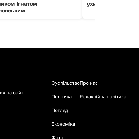
ником Ігнатом
ухилянтів за корд
ловським
Суспільство
Про нас
х на сайті.
Політика
Редакційна політика
Погляд
Економіка
Фото