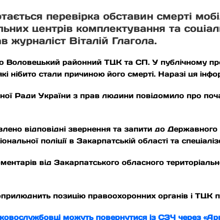
ртається перевірка обставин смерті мобі
льних центрів комплектування та соціал
в журналіст Віталій Глагола.
о Воловецький районний ТЦК та СП. У публічному про
які нібито стали причиною його смерті. Наразі ця інф
ої Ради України з прав людини повідомило про поч
авлено відповідні звернення та запити до Державного
нальної поліції в Закарпатській області та спеціалі
оментарів від Закарпатського обласного територіальн
оприлюднить позицію правоохоронних органів і ТЦК пі
ьковослужбовці можуть повернутися із СЗЧ через «А