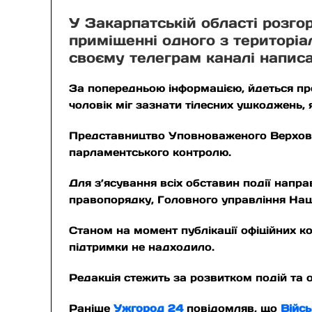
У Закарпатській області розго
приміщенні одного з територіа
своєму телеграм каналі написа
За попередньою інформацією, йдеться пр
чоловік міг зазнати тілесних ушкоджень, 
Представництво Уповноваженого Верховн
парламентського контролю.
Для з’ясування всіх обставин події напр
правопорядку, Головного управління Націо
Станом на момент публікації офіційних к
підтримки не надходило.
Редакція стежить за розвитком подій та 
Раніше
Ужгород 24
повідомляв, що
Війс