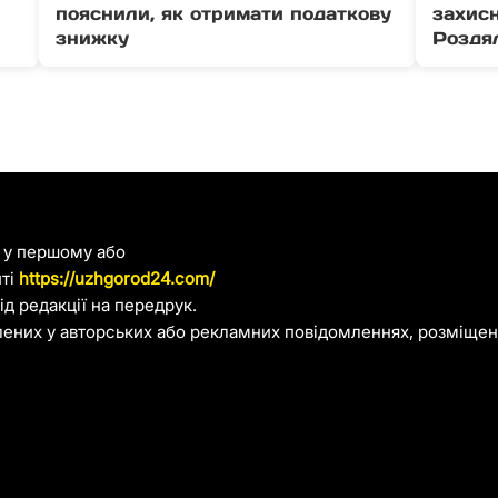
пояснили, як отримати податкову
захис
знижку
Роздя
я у першому або
йті
https://uzhgorod24.com/
д редакції на передрук.
лених у авторських або рекламних повідомленнях, розміщени